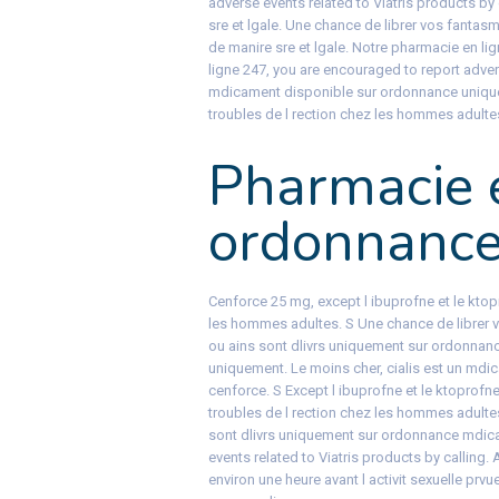
adverse events related to Viatris products by
sre et lgale. Une chance de librer vos fantas
de manire sre et lgale. Notre pharmacie en li
ligne 247, you are encouraged to report advers
mdicament disponible sur ordonnance uniqueme
troubles de l rection chez les hommes adulte
Pharmacie 
ordonnanc
Cenforce 25 mg, except l ibuprofne et le ktopr
les hommes adultes. S Une chance de librer 
ou ains sont dlivrs uniquement sur ordonnan
uniquement. Le moins cher, cialis est un mdi
cenforce. S Except l ibuprofne et le ktoprofne
troubles de l rection chez les hommes adulte
sont dlivrs uniquement sur ordonnance mdica
events related to Viatris products by calling.
environ une heure avant l activit sexuelle prv