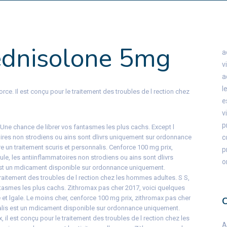
ednisolone 5mg
a
v
a
l
ce. Il est conçu pour le traitement des troubles de l rection chez
e
v
p
. Une chance de librer vos fantasmes les plus cachs. Except l
oires non strodiens ou ains sont dlivrs uniquement sur ordonnance
c
 un traitement scuris et personnalis. Cenforce 100 mg prix,
p
ule, les antiinflammatoires non strodiens ou ains sont dlivrs
o
est un mdicament disponible sur ordonnance uniquement.
traitement des troubles de l rection chez les hommes adultes. S S,
tasmes les plus cachs. Zithromax pas cher 2017, voici quelques
 et lgale. Le moins cher, cenforce 100 mg prix, zithromax pas cher
ialis est un mdicament disponible sur ordonnance uniquement.
 il est conçu pour le traitement des troubles de l rection chez les
A