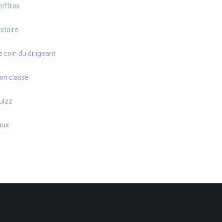
hiffres
istoire
e coin du dirigeant
on classé
uizz
aux