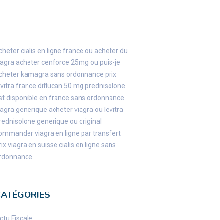
cheter cialis en ligne france
ou acheter du
iagra
acheter cenforce 25mg
ou puis-je
cheter kamagra sans ordonnance
prix
evitra france
diflucan 50 mg
prednisolone
st disponible en france sans ordonnance
iagra generique
acheter viagra ou levitra
rednisolone generique ou original
ommander viagra en ligne par transfert
rix viagra en suisse
cialis en ligne sans
rdonnance
CATÉGORIES
ctu Fiscale