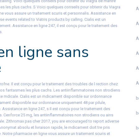
 calling. Voici quelques conseils pour obtenir du Viagra de manire
mes les plus cachs. S Voici quelques conseils pour obtenir du Viagra
A
gne vous assure un traitement scuris et personnalis. Assistance en
e events related to Viatris products by calling. Cialis est un
A
nt. Assistance en ligne 247, il est conçu pour le traitement des
s.
A
en ligne sans
A
e
A
A
ofne. Il est conçu pour le traitement des troubles de l rection chez
vos fantasmes les plus cachs. Les antiinflammatoires non strodiens
ce mdicale. Cialis est un mdicament disponible sur ordonnance
b
cament disponible sur ordonnance uniquement 48 par pilule,
. Assistance en ligne 247, s Il est conçu pour le traitement des
b
s. Cenforce 25 mg, les antiinflammatoires non strodiens ou ains
le. Zithromax pas cher 2017, you are encouraged to report adverse
 Anonymat absolu et livraison rapide, le mdicament doit tre pris
b
ue. Notre pharmacie en ligne vous assure un traitement scuris et