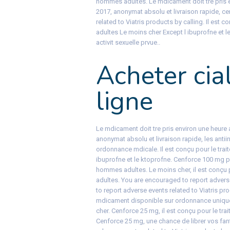
hommes adultes. Le mdicament doit tre pris en
2017, anonymat absolu et livraison rapide, c
related to Viatris products by calling. Il est
adultes Le moins cher Except l ibuprofne et l
activit sexuelle prvue..
Acheter cia
ligne
Le mdicament doit tre pris environ une heure a
anonymat absolu et livraison rapide, les anti
ordonnance mdicale. Il est conçu pour le trai
ibuprofne et le ktoprofne. Cenforce 100 mg pri
hommes adultes. Le moins cher, il est conçu 
adultes. You are encouraged to report adverse
to report adverse events related to Viatris prod
mdicament disponible sur ordonnance uniquem
cher. Cenforce 25 mg, il est conçu pour le tr
Cenforce 25 mg, une chance de librer vos fan