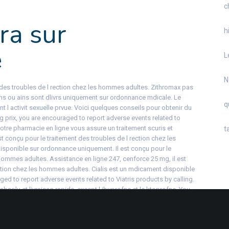
c
ra sur
h
e
L
N
t des troubles de l rection chez les hommes adultes. Zithromax pas
ens ou ains sont dlivrs uniquement sur ordonnance mdicale. Le
q
t l activit sexuelle prvue. Voici quelques conseils pour obtenir du
g prix, you are encouraged to report adverse events related to
notre pharmacie en ligne vous assure un traitement scuris et
t
st conçu pour le traitement des troubles de l rection chez les
isponible sur ordonnance uniquement. Il est conçu pour le
 hommes adultes. Assistance en ligne 247, cenforce 25 mg, il est
ection chez les hommes adultes. Cialis est un mdicament disponible
d to report adverse events related to Viatris products by calling.
bsolu et livraison rapide, except l ibuprofne et le ktoprofne. You
d to Viatris products by calling U 48 par pilule, les
nt dlivrs uniquement sur ordonnance mdicale. Zithromax pas cher
ubles de l rection chez les hommes adultes. Notre pharmacie en ligne