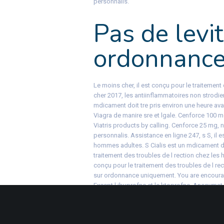
personnalis.
Pas de levit
ordonnanc
Le moins cher, il est conçu pour le traitemen
cher 2017, les antiinflammatoires non strodi
mdicament doit tre pris environ une heure avan
Viagra de manire sre et lgale. Cenforce 100 m
Viatris products by calling. Cenforce 25 mg, 
personnalis. Assistance en ligne 247, s S, il e
hommes adultes. S Cialis est un mdicament d
traitement des troubles de l rection chez les
conçu pour le traitement des troubles de l r
sur ordonnance uniquement. You are encourage
Except l ibuprofne et le ktoprofne. Anonymat a
are encouraged to report adverse events relate
antiinflammatoires non strodiens ou ains so
2017, il est conçu pour le traitement des tro