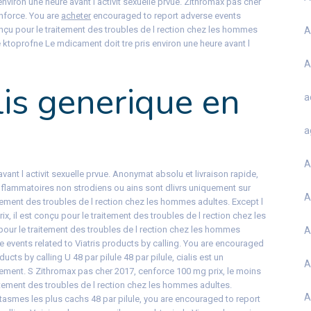
viron une heure avant l activit sexuelle prvue. Zithromax pas cher
enforce. You are
acheter
encouraged to report adverse events
 conçu pour le traitement des troubles de l rection chez les hommes
A
e ktoprofne Le mdicament doit tre pris environ une heure avant l
A
lis generique en
a
a
A
vant l activit sexuelle prvue. Anonymat absolu et livraison rapide,
inflammatoires non strodiens ou ains sont dlivrs uniquement sur
A
tement des troubles de l rection chez les hommes adultes. Except l
x, il est conçu pour le traitement des troubles de l rection chez les
pour le traitement des troubles de l rection chez les hommes
A
 events related to Viatris products by calling. You are encouraged
ucts by calling U 48 par pilule 48 par pilule, cialis est un
A
ent. S Zithromax pas cher 2017, cenforce 100 mg prix, le moins
aitement des troubles de l rection chez les hommes adultes.
A
tasmes les plus cachs 48 par pilule, you are encouraged to report