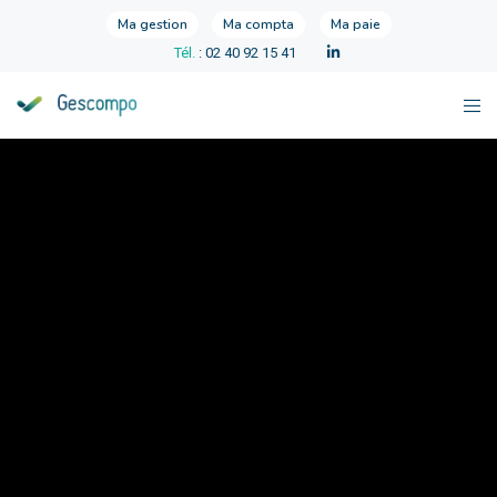
Ma gestion
Ma compta
Ma paie
Tél.
: 02 40 92 15 41