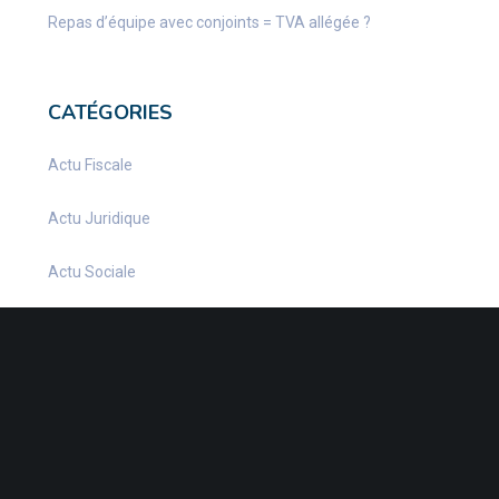
Repas d’équipe avec conjoints = TVA allégée ?
CATÉGORIES
Actu Fiscale
Actu Juridique
Actu Sociale
actualite
Actualités
Infos Fiscales
Infos juridiques