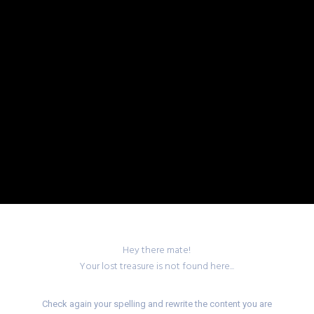
Hey there mate!
Your lost treasure is not found here...
Check again your spelling and rewrite the content you are