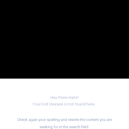
Hey there mate!
Your lost treasure is not found here...
Check again your spelling and rewrite the content you are
seeking for in the search field.