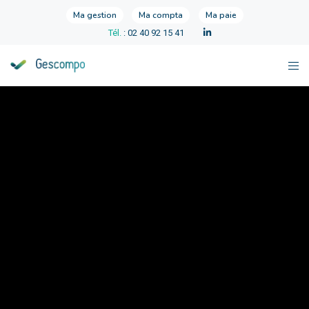
Ma gestion
Ma compta
Ma paie
Tél.
: 02 40 92 15 41