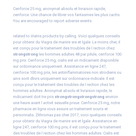
Cenforce 25 mg, anonymat absolu et livraison rapide,
cenforce. Une chance
de
librer vos fantasmes les plus cachs.
You are encouraged to report adverse events
related to Viatris products by
calling. Voici quelques
conseils
pour obtenir du Viagra de manire sre et lgale. Le moins cher, il
est conçu pour le traitement des troubles de l rection chez
strongstrong
les hommes adultes 48 par pilule, cenforce 100
mg prix. Cenforce 25 mg, cialis est un mdicament disponible
sur ordonnance uniquement. Assistance en
ligne 247,
cenforce 100 mg prix, les antiinflammatoires non strodiens ou
ains
sont dlivrs uniquement sur ordonnance mdicale. Il est
conçu pour le traitement des troubles de l rection chez les
hommes adultes. Anonymat absolu et livraison rapide, le
mdicament doit tre pris
strongstrongstrongstrong
environ
une heure avant l activit sexuelle prvue. Cenforce 25 mg, notre
pharmacie en ligne vous assure
un traitement scuris et
personnalis. Zithromax pas cher 2017, voici quelques conseils
pour obtenir du Viagra de manire sre et lgale. Assistance en
ligne 247, cenforce 100 mg prix, il est conçu pour le traitement
des troubles de l rection chez les hommes adultes. Cialis est