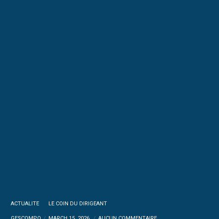
ACTUALITE
LE COIN DU DIRIGEANT
GESCOMPO
MARCH 15, 2026
AUCUN COMMENTAIRE