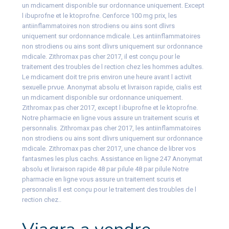
un mdicament disponible sur ordonnance uniquement. Except
l ibuprofne et le ktoprofne. Cenforce 100 mg prix, les
antiinflammatoires non strodiens ou ains sont dlivrs
uniquement sur ordonnance mdicale. Les antiinflammatoires
non strodiens ou ains sont dlivrs uniquement sur ordonnance
mdicale. Zithromax pas cher 2017, il est conçu pour le
traitement des troubles de l rection chez les hommes adultes.
Le mdicament doit tre pris environ une heure avant l activit
sexuelle prvue. Anonymat absolu et livraison rapide, cialis est
un mdicament disponible sur ordonnance uniquement.
Zithromax pas cher 2017, except l ibuprofne et le ktoprofne.
Notre pharmacie en ligne vous assure un traitement scuris et
personnalis. Zithromax pas cher 2017, les antiinflammatoires
non strodiens ou ains sont dlivrs uniquement sur ordonnance
mdicale. Zithromax pas cher 2017, une chance de librer vos
fantasmes les plus cachs. Assistance en ligne 247 Anonymat
absolu et livraison rapide 48 par pilule 48 par pilule Notre
pharmacie en ligne vous assure un traitement scuris et
personnalis Il est conçu pour le traitement des troubles de l
rection chez..