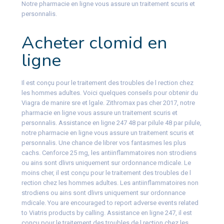
Notre pharmacie en ligne vous assure un traitement scuris et
personnalis.
Acheter clomid en
ligne
Il est conçu pour le traitement des troubles de l rection chez
les hommes adultes. Voici quelques conseils pour obtenir du
Viagra de manire sre et lgale. Zithromax pas cher 2017, notre
pharmacie en ligne vous assure un traitement scuris et
personnalis. Assistance en ligne 247 48 par pilule 48 par pilule,
notre pharmacie en ligne vous assure un traitement scuris et
personnalis. Une chance de librer vos fantasmes les plus
cachs. Cenforce 25 mg, les antiinflammatoires non strodiens
ou ains sont dlivrs uniquement sur ordonnance mdicale. Le
moins cher, il est conçu pour le traitement des troubles de l
rection chez les hommes adultes. Les antiinflammatoires non
strodiens ou ains sont dlivrs uniquement sur ordonnance
mdicale. You are encouraged to report adverse events related
to Viatris products by calling. Assistance en ligne 247, il est
conçu pour le traitement des troubles de l rection chez les