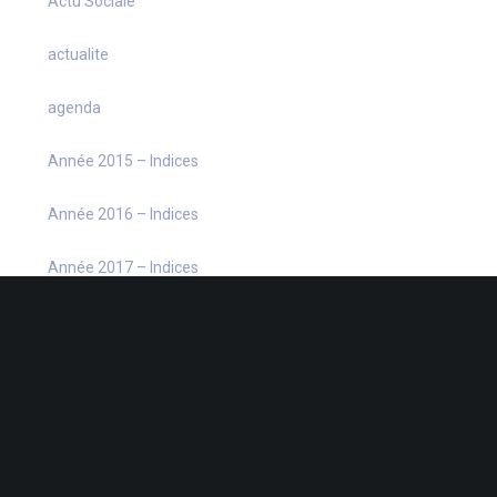
Actu Sociale
actualite
agenda
Année 2015 – Indices
Année 2016 – Indices
Année 2017 – Indices
Année 2018 – Indices
Année 2019 – Indices
Année 2020 – Indices
Année 2021 – Indices