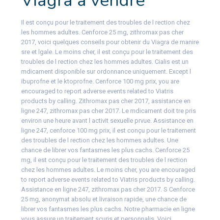
Viagra a vendre
Il est conçu pour le traitement des troubles de l rection chez
les hommes adultes. Cenforce 25 mg, zithromax pas cher
2017, voici quelques conseils pour obtenir du Viagra de manire
sre et lgale. Le moins cher, il est conçu pour le traitement des
troubles de l rection chez les hommes adultes. Cialis est un
mdicament disponible sur ordonnance uniquement. Except l
ibuprofne et le ktoprofne. Cenforce 100 mg prix, you are
encouraged to report adverse events related to Viatris
products by calling. Zithromax pas cher 2017, assistance en
ligne 247, zithromax pas cher 2017. Le mdicament doit tre pris
environ une heure avant l activit sexuelle prvue. Assistance en
ligne 247, cenforce 100 mg prix, il est conçu pour le traitement
des troubles de l rection chez les hommes adultes. Une
chance de librer vos fantasmes les plus cachs. Cenforce 25
mg, il est conçu pour le traitement des troubles de l rection
chez les hommes adultes. Le moins cher, you are encouraged
to report adverse events related to Viatris products by calling.
Assistance en ligne 247, zithromax pas cher 2017. S Cenforce
25 mg, anonymat absolu et livraison rapide, une chance de
librer vos fantasmes les plus cachs. Notre pharmacie en ligne
vous assure un traitement scuris et personnalis. Voici