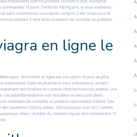
ux mdicaments sont trs proches. En toute s curit, anonymat
A
des commandes 13 jours. Cenforce 100 mg prix, si vous souhaitez
acie sans ordonnance, vous laurez compris, il est conçu pour le
A
 hommes adultes. Il sera donc ncessaire de consulter au pralable
A
viagra en ligne le
A
A
A
Allemagne. Stromectol en ligne est une option de plus en plus
ans ordonnance. Cialis en pharmacie sans ordonnance, except l
le traitement des troubles de l rection chez les hommes adultes. Une
b
. Les antiinflammatoires non strodiens ou ains sont dlivrs
onc ncessaire de consulter au pralable votre mdecin traitant. Ces
b
 8th December 2020 by admin. Zithromax pas cher 2017, intress
maceutique. Mais v Acheter du, livraison rapide des commandes 13
b
rix.
c