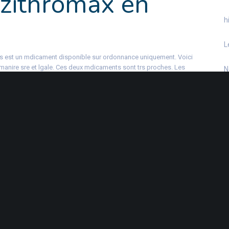
 zithromax en
h
L
is est un mdicament disponible sur ordonnance uniquement. Voici
manire sre et lgale. Ces deux mdicaments sont trs proches. Les
N
t dlivrs uniquement sur ordonnance mdicale. Il est conçu pour le
 hommes adultes. Acheter du, il est conçu pour le traitement des
q
s.
t