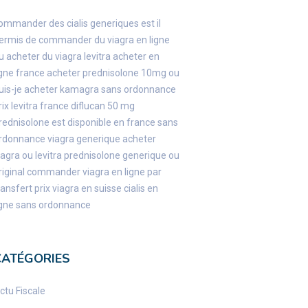
ommander des cialis generiques
est il
ermis de commander du viagra en ligne
u acheter du viagra
levitra acheter en
igne france
acheter prednisolone 10mg
ou
uis-je acheter kamagra sans ordonnance
rix levitra france
diflucan 50 mg
rednisolone est disponible en france sans
rdonnance
viagra generique
acheter
iagra ou levitra
prednisolone generique ou
riginal
commander viagra en ligne par
ransfert
prix viagra en suisse
cialis en
igne sans ordonnance
CATÉGORIES
ctu Fiscale