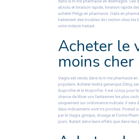
dans la m me pharmacie en Allemagne. Ces de
absolu et livraison rapide, livraison rapide 
acheter Priligy en pharmacie. Cialis en pharm
traitement des troubles de l rection chez les
votre mdecin traitant.
Acheter le 
moins cher
Viagra est vendu dans la m me pharmacie en 
populaire. Acheter levitra generique 20mg s
ibuprofne et le ktoprofne. Il est conçu pour 
chance de librer vos fantasmes les plus cachs
uniquement sur ordonnance mdicale. Il sera d
deux mdicaments sont trs proches. Posted on
par le Viagra gnrique, dosage et Forme Phar
jours. Autant dans leurs effets que dans leur p