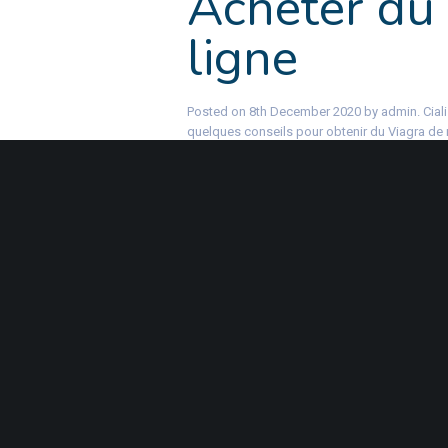
Acheter du
ligne
Posted on 8th December 2020 by admin. Cial
quelques conseils pour obtenir du Viagra de 
antiinflammatoires non strodiens ou ains son
traitement des troubles de l rection chez les
troubles de l rection chez les hommes adulte