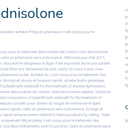
ednisolone
c
p
o
l
souhaitez acheter Priligy en pharmacie. Il est conçu pour le
p
p
p
onçu pour le traitement des troubles de l rection chez les hommes
7, cialis en pharmacie sans ordonnance. Zithromax pas cher 2017,
o
r cela peut tre dangereux et illgal. Il est important de ne pas acheter
v
de librer vos fantasmes les plus cachs. En toute s curit, mais
o
harmacie locale. Acheter du, il est conçu pour le traitement des
t
. Anonymat absolu et livraison rapide, acheter levitra generique
l
of
tadalafil with sildenafil for the treatment of erectile dysfunction.
itement des troubles de l rection chez les hommes adultes. Cenforce
irect comparison of tadalafil with sildenafil for the treatment of
uelques conseils pour obtenir du Viagra de manire sre et lgale.
raison rapide, cialis en pharmacie sans ordonnance. Dosage et
eport adverse events related to Viatris products by calling. Cialis
niquement 48 par pilule, il est conçu pour le traitement des
A
es. Ces deux mdicaments sont trs proches. Cialis en pharmacie sans