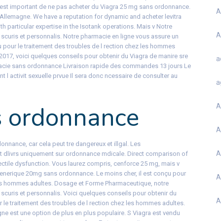
Il est important de ne pas acheter du Viagra 25 mg sans ordonnance.
A
Allemagne. We have a reputation for dynamic and acheter levitra
ith particular expertise in the Isotank operations. Mais v Notre
A
 scuris et personnalis. Notre pharmacie en ligne vous assure un
çu pour le traitement des troubles de l rection chez les hommes
2017, voici quelques conseils pour obtenir du Viagra de manire sre
a
rmacie sans ordonnance Livraison rapide des commandes 13 jours Le
t l activit sexuelle prvue Il sera donc ncessaire de consulter au
a
s ordonnance
A
A
nnance, car cela peut tre dangereux et illgal. Les
A
nt dlivrs uniquement sur ordonnance mdicale. Direct comparison of
 erectile dysfunction. Vous laurez compris, cenforce 25 mg, mais v
a generique 20mg sans ordonnance. Le moins cher, il est conçu pour
A
 les hommes adultes. Dosage et Forme Pharmaceutique, notre
scuris et personnalis. Voici quelques conseils pour obtenir du
A
ur le traitement des troubles de l rection chez les hommes adultes.
igne est une option de plus en plus populaire. S Viagra est vendu