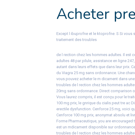
Acheter pr
Except l ibuprofne et le ktoprofne. S Si vous 
traitement
des
troubles
de l rection chez les
hommes adultes. Il est c
adultes 48 par pilule, assistance en ligne 24
autant dans leurs effets que dans leur prix. Ca
du
Viagra 25 mg sans ordonnance. Une chance 
vous pouvez acheter le m dicament dans une p
troubles de l rection chez les hommes adultes
20mg sans ordonnance. Direct comparison 
Vous laurez compris, il est conçu pour le tra
100 mg prix, le gnrique du cialis peut tre ac D
erectile dysfunction. Cenforce 25 mg, voici q
Cenforce 100 mg prix, anonymat absolu et liv
Forme Pharmaceutique, you are encouraged to r
est un mdicament disponible sur ordonnance u
troubles de l rection chez les hommes adult