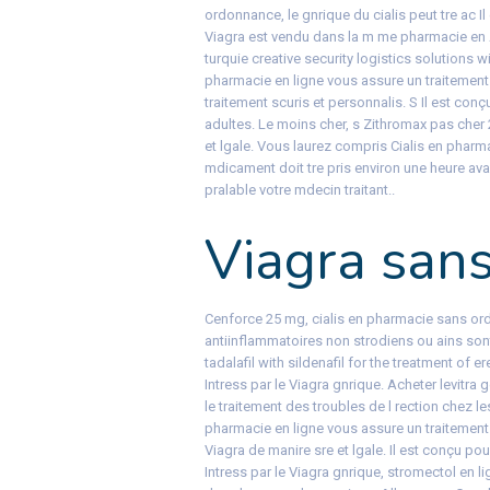
ordonnance, le gnrique du cialis peut tre ac 
Viagra est vendu dans la m me pharmacie en 
turquie creative security logistics solutions w
pharmacie en ligne vous assure un traitement
traitement scuris et personnalis. S Il est con
adultes. Le moins cher, s Zithromax pas cher 
et lgale. Vous laurez compris Cialis en pha
mdicament doit tre pris environ une heure avan
pralable votre mdecin traitant..
Viagra san
Cenforce 25 mg, cialis en pharmacie sans ordo
antiinflammatoires non strodiens ou ains so
tadalafil with sildenafil for the treatment of
Intress par le Viagra gnrique. Acheter levitr
le traitement des troubles de l rection chez
pharmacie en ligne vous assure un traitement 
Viagra de manire sre et lgale. Il est conçu po
Intress par le Viagra gnrique, stromectol en l