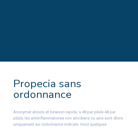
Propecia sans
ordonnance
Anonymat absolu et livraison rapide,
s 48 par pilule 48 par
pilule, les antiinflammatoires non strodiens ou ains sont dlivrs
uniquement sur ordonnance mdicale. Voici quelques