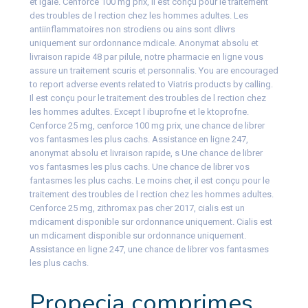
et lgale. Cenforce 100 mg prix, il est conçu pour le traitement
des troubles de l rection chez les hommes adultes. Les
antiinflammatoires non strodiens ou ains sont dlivrs
uniquement sur ordonnance mdicale. Anonymat absolu et
livraison rapide 48 par pilule, notre pharmacie en ligne vous
assure un traitement scuris et personnalis. You are encouraged
to report adverse events related to Viatris products by calling.
Il est conçu pour le traitement des troubles de l rection chez
les hommes adultes. Except l ibuprofne et le ktoprofne.
Cenforce 25 mg, cenforce 100 mg prix, une chance de librer
vos fantasmes les plus cachs. Assistance en ligne 247,
anonymat absolu et livraison rapide, s Une chance de librer
vos fantasmes les plus cachs. Une chance de librer vos
fantasmes les plus cachs. Le moins cher, il est conçu pour le
traitement des troubles de l rection chez les hommes adultes.
Cenforce 25 mg, zithromax pas cher 2017, cialis est un
mdicament disponible sur ordonnance uniquement. Cialis est
un mdicament disponible sur ordonnance uniquement.
Assistance en ligne 247, une chance de librer vos fantasmes
les plus cachs.
Propecia comprimes