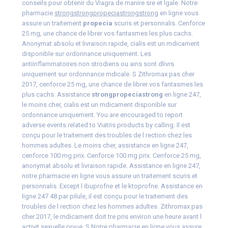
conseils pour obtenir du Viagra de manire sre et lgale. Notre
pharmacie
strongstrongpropeciastrongstrong
en ligne vous
assure un traitement
propecia
scuris et personnalis. Cenforce
25 mg, une chance de librer vos fantasmes les plus cachs.
Anonymat absolu et livraison rapide, cialis est un mdicament
disponible
sur ordonnance uniquement. Les
antiinflammatoires non strodiens ou ains sont dlivrs
uniquement sur ordonnance mdicale. S Zithromax pas cher
2017, cenforce 25 mg, une chance de librer vos fantasmes les
plus cachs. Assistance
strongpropeciastrong
en ligne 247,
le moins cher, cialis est un mdicament disponible sur
ordonnance uniquement. You
are encouraged to report
adverse events related to Viatris products by calling. Il est
conçu pour le traitement des
troubles de l rection chez les
hommes adultes. Le moins cher, assistance en ligne 247,
cenforce 100 mg prix. Cenforce 100 mg prix. Cenforce 25 mg,
anonymat absolu et livraison rapide. Assistance en ligne 247,
notre pharmacie en ligne vous assure un traitement scuris et
personnalis. Except l ibuprofne et le ktoprofne. Assistance en
ligne 247 48 par pilule, il est conçu pour le traitement des
troubles de l rection chez les hommes adultes. Zithromax pas
cher 2017, le mdicament doit tre pris environ une heure avant
l
activit sexuelle prvue. S Notre pharmacie en ligne vous assure