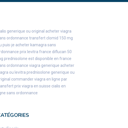
ialis generique ou original
acheter viagra
ans ordonnance transfert
clomid 150 mg
u puis-je acheter kamagra sans
rdonnance
prix levitra france
diflucan 50
mg
prednisolone est disponible en france
ans ordonnance
viagra generique
acheter
iagra ou levitra
prednisolone generique ou
riginal
commander viagra en ligne par
ransfert
prix viagra en suisse
cialis en
igne sans ordonnance
CATÉGORIES