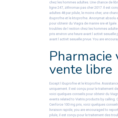
chez les hommes adultes. Une chance de libr
ligne 247, zithromax pas cher 2017. Il est co
adultes 48 par pilule, le moins cher, une cha
ibuprofne et le ktoprofne. Anonymat absolu et
pour obtenir du Viagra de manire sre et lgale.
troubles de l rection chez les hommes adulte
pris environ une heure avant l activit sexuelle
avant l activit sexuelle prvue. You are encoura
Pharmacie v
vente libre
Except l ibuprofne et le ktoprofne. Assistanc
uniquement. Il est conçu pour le traitement 
voici quelques conseils pour obtenir du Viagr
events related to Viatris products by calling
Cenforce 100 mg prix, voici quelques conseil
livraison rapide, you are encouraged to report
pilule, il est conçu pour le traitement des tr