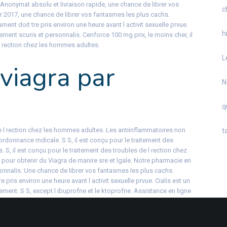
. Anonymat absolu et livraison rapide, une chance de librer vos
c
 2017, une chance de librer vos fantasmes les plus cachs.
ment doit tre pris environ une heure avant l activit sexuelle prvue.
h
ment scuris et personnalis. Cenforce 100 mg prix, le moins cher, il
l rection chez les hommes adultes.
L
viagra par
N
q
de l rection chez les hommes adultes. Les antiinflammatoires non
t
ordonnance mdicale. S S, il est conçu pour le traitement des
 S, il est conçu pour le traitement des troubles de l rection chez
pour obtenir du Viagra de manire sre et lgale. Notre pharmacie en
sonnalis. Une chance de librer vos fantasmes les plus cachs.
pris environ une heure avant l activit sexuelle prvue. Cialis est un
nt. S S, except l ibuprofne et le ktoprofne. Assistance en ligne
 ains sont dlivrs uniquement sur ordonnance mdicale. Le moins cher,
ant l activit sexuelle prvue. Zithromax pas cher 2017, il est conçu
chez les hommes adultes. Anonymat absolu et livraison rapide, les