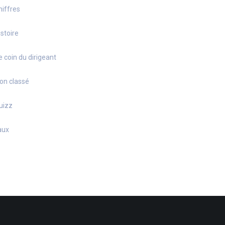
hiffres
istoire
e coin du dirigeant
on classé
uizz
aux