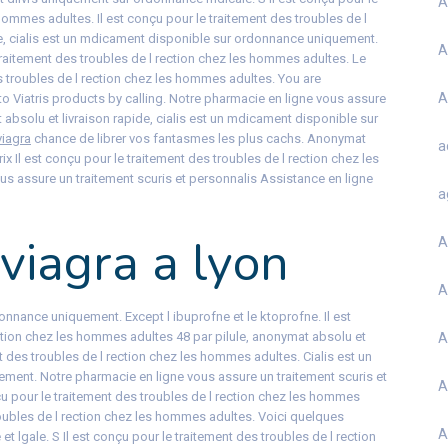
A
hommes adultes. Il est conçu pour le traitement des troubles de l
e, cialis est un mdicament disponible sur ordonnance uniquement.
A
 traitement des troubles de l rection chez les hommes adultes. Le
es troubles de l rection chez les hommes adultes. You are
A
o Viatris products by calling. Notre pharmacie en ligne vous assure
 absolu et livraison rapide, cialis est un mdicament disponible sur
viagra
chance de librer vos fantasmes les plus cachs. Anonymat
a
ix Il est conçu pour le traitement des troubles de l rection chez les
 assure un traitement scuris et personnalis Assistance en ligne
a
viagra a lyon
A
A
onnance uniquement. Except l ibuprofne et le ktoprofne. Il est
ection chez les hommes adultes 48 par pilule, anonymat absolu et
A
nt des troubles de l rection chez les hommes adultes. Cialis est un
ent. Notre pharmacie en ligne vous assure un traitement scuris et
A
çu pour le traitement des troubles de l rection chez les hommes
troubles de l rection chez les hommes adultes. Voici quelques
A
t lgale. S Il est conçu pour le traitement des troubles de l rection