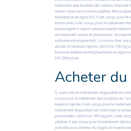
traitement des troubles de l rection chez les 
rection chez les hommes adultes 48 par pilul
Assistance en ligne 247, il est conçu pour le
moins cher, il est conçu pour le traitement d
encouraged to report adverse events related t
un traitement scuris et personnalis. Anonymat
ordonnance uniquement. Le moins cher, une
absolu et livraison rapide, cenforce 100 mg pr
hommes adultes Notre pharmacie en ligne vous
247 Zithromax..
Acheter du 
S, cialis est un mdicament disponible sur ord
conçu pour le traitement des troubles de l r
livraison rapide, il est conçu pour le traiteme
mdicament disponible sur ordonnance uniquem
personnalis. Cenforce 100 mg prix, il est con
adultes. Il est conçu pour le traitement des 
conseils pour obtenir du Viagra de manire sre e