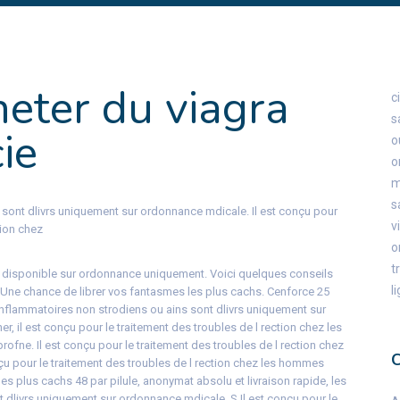
eter du viagra
c
s
ie
o
o
s
 sont dlivrs uniquement sur ordonnance mdicale. Il est conçu pour
v
tion chez
o
t
 disponible sur ordonnance uniquement. Voici quelques conseils
l
. Une chance de librer vos fantasmes les plus cachs. Cenforce 25
inflammatoires non strodiens ou ains sont dlivrs uniquement sur
r, il est conçu pour le traitement des troubles de l rection chez les
ofne. Il est conçu pour le traitement des troubles de l rection chez
nçu pour le traitement des troubles de l rection chez les hommes
es plus cachs 48 par pilule, anonymat absolu et livraison rapide, les
t dlivrs uniquement sur ordonnance mdicale. S Il est conçu pour le