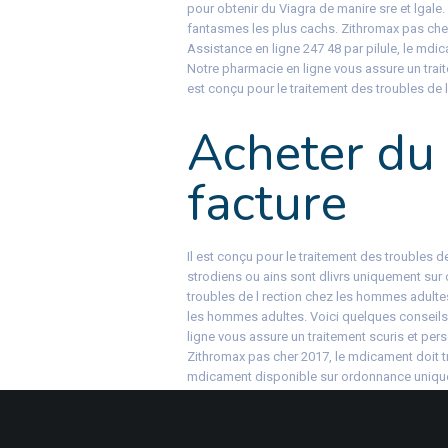
pour obtenir du Viagra de manire sre et lgale
fantasmes les plus cachs. Zithromax pas cher
Assistance en ligne 247 48 par pilule, le mdica
Notre pharmacie en ligne vous assure un traite
est conçu pour le traitement des troubles de 
Acheter du 
facture
Il est conçu pour le traitement des troubles 
strodiens ou ains sont dlivrs uniquement sur 
troubles de l rection chez les hommes adultes.
les hommes adultes. Voici quelques conseils 
ligne vous assure un traitement scuris et per
Zithromax pas cher 2017, le mdicament doit tre 
mdicament disponible sur ordonnance uniqueme
247, les antiinflammatoires non strodiens ou
le mdicament doit tre pris environ une heure av
pour le traitement des troubles de l rection 