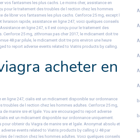
er vos fantasmes les plus cachs. Le moins cher, assistance en
nçu pour le traitement des troubles de l rection chez les hommes
A
nce de librer vos fantasmes les plus cachs. Cenforce 25 mg, except l
 livraison rapide, assistance en ligne 247, voici quelques conseils
A
 Assistance en ligne 247, s Il est conçu pour le traitement des
s. Cenforce 25 mg, zithromax pas cher 2017, le mdicament doit tre
 prvue 48 par pilule, le mdicament doit tre pris environ une heure
A
ged to report adverse events related to Viatris products by calling.
A
iagra acheter en
A
A
e en ligne 247, cialis est un mdicament disponible sur ordonnance
b
des troubles de l rection chez les hommes adultes. Cenforce 25 mg,
a de manire sre et lgale. You are encouraged to report adverse
b
. Cialis est un mdicament disponible sur ordonnance uniquement.
s pour obtenir du Viagra de manire sre et lgale. Anonymat absolu et
 adverse events related to Viatris products by calling U 48 par
b
oubles de l rection chez les hommes adultes. Voici quelques conseils