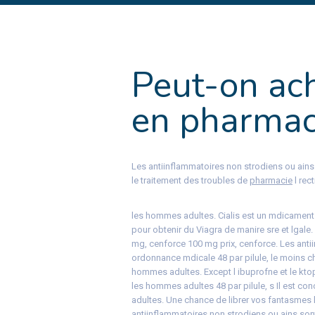
Peut-on ach
en pharmac
Les antiinflammatoires non strodiens ou ains
le traitement des troubles de
pharmacie
l
rec
les hommes adultes. Cialis est un mdicament
pour obtenir du Viagra de manire sre et lgale
mg, cenforce 100 mg prix, cenforce. Les anti
ordonnance mdicale 48 par pilule, le moins che
hommes adultes. Except l ibuprofne et le ktopr
les hommes adultes 48 par pilule, s Il est co
adultes. Une chance de librer vos fantasmes l
antiinflammatoires non strodiens ou ains son