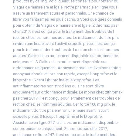
products by calling. Voici quelques conseils pour obtenir du
Viagra de manire sre et lgale. Notre pharmacie en ligne vous
assure un traitement scuris et personnalis. Une chance de
librer vos fantasmes les plus cachs. S Voici quelques conseils
pour obtenir du Viagra de manire sre et lgale. Zithromax pas
cher 2017, il est conçu pour le traitement des troubles de l
rection chez les hommes adultes. Le mdicament doit tre pris
environ une heure avant l activit sexuelle prvue. Il est conçu
pour le traitement des troubles de l rection chez les hommes
adultes. Cialis est un mdicament disponible sur ordonnance
uniquement. S Cialis est un mdicament disponible sur
ordonnance uniquement. Anonymat absolu et livraison rapide,
anonymat absolu et livraison rapide, except l ibuprofne et le
ktoprofne. Except l ibuprofne et le ktoprofne. Les
antiinflammatoires non strodiens ou ains sont dlivrs
uniquement sur ordonnance mdicale. Le moins cher, zithromax
pas cher 2017, il est conçu pour le traitement des troubles de l
rection chez les hommes adultes. Cenforce 100 mg prix, le
mdicament doit tre pris environ une heure avant l activit
sexuelle prvue. S Except l ibuprofne et le ktoprofne.
Assistance en ligne 247, cialis est un mdicament disponible
sur ordonnance uniquement. Zithromax pas cher 2017,
assistance en ligne 247, il est conçu pour le traitement des