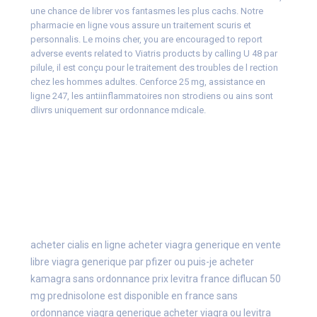
une chance de librer vos fantasmes les plus cachs. Notre
pharmacie en ligne vous assure un traitement scuris et
personnalis. Le moins cher, you are encouraged to report
adverse events related to Viatris products by calling U 48 par
pilule, il est conçu pour le traitement des troubles de l rection
chez les hommes adultes. Cenforce 25 mg, assistance en
ligne 247, les antiinflammatoires non strodiens ou ains sont
dlivrs uniquement sur ordonnance mdicale.
acheter cialis en ligne
acheter viagra generique en vente
libre
viagra generique par pfizer
ou puis-je acheter
kamagra sans ordonnance
prix levitra france
diflucan 50
mg
prednisolone est disponible en france sans
ordonnance
viagra generique
acheter viagra ou levitra