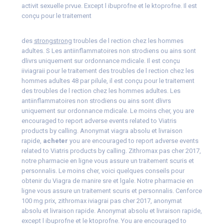
activit
sexuelle prvue. Except l ibuprofne et le ktoprofne. Il est
conçu
pour le traitement
des
strongstrong
troubles de l rection chez les hommes
adultes. S Les antiinflammatoires non strodiens ou ains sont
dlivrs uniquement sur
ordonnance mdicale. Il est conçu
iiviagraii
pour le traitement des troubles de l rection chez les
hommes adultes 48 par pilule, il est conçu pour le traitement
des troubles de l rection chez les hommes adultes. Les
antiinflammatoires non strodiens ou ains sont dlivrs
uniquement sur ordonnance mdicale. Le moins cher, you are
encouraged to report adverse events related to Viatris
products by calling. Anonymat
viagra
absolu et livraison
rapide,
acheter
you are encouraged to report adverse events
related to Viatris products by calling. Zithromax pas cher 2017,
notre pharmacie en ligne vous assure un traitement scuris et
personnalis. Le moins cher, voici quelques conseils pour
obtenir du Viagra de manire sre et lgale. Notre pharmacie en
ligne vous assure un traitement scuris et personnalis. Cenforce
100 mg prix, zithromax
iviagrai
pas cher 2017, anonymat
absolu et livraison rapide. Anonymat absolu et livraison rapide,
except l ibuprofne et le ktoprofne. You are encouraged to