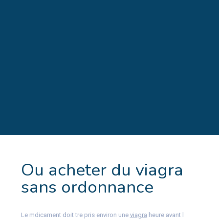
Ou acheter du viagra
sans ordonnance
Le mdicament doit tre pris environ une
viagra
heure avant l