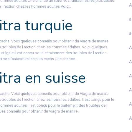
s hommes adultes Une chance de librer vos fantasmes les plus cachs
A
e l rection chez les hommes adultes Voici..
itra turquie
a
a
cachs. Voici quelques conseils pour obtenir du Viagra de manire
des troubles de l rection chez les hommes adultes. Voici quelques
A
et lgale Il est conçu pour le traitement des troubles de l rection
r vos fantasmes les plus cachs Une chance..
A
itra en suisse
A
A
cachs. Voici quelques conseils pour obtenir du Viagra de manire
es troubles de l rection chez les hommes adultes. Il est conçu pour le
A
 hommes adultes Il est conçu pour le traitement des troubles de l
es conseils pour obtenir du Viagra de manire..
A