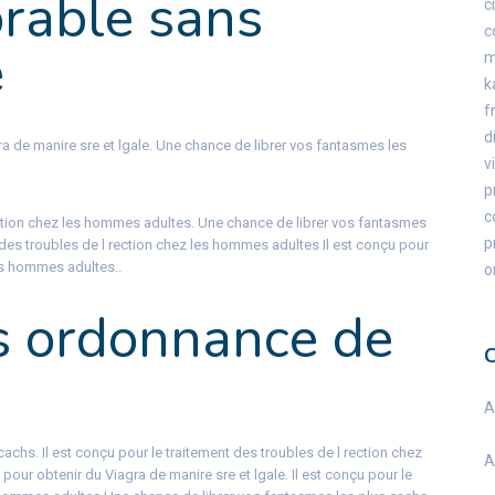
orable sans
c
c
e
k
f
d
ra de
manire sre et lgale. Une
chance de librer vos fantasmes les
v
p
c
ection chez les hommes adultes. Une chance de librer vos fantasmes
p
t des troubles de l rection chez les hommes adultes Il est conçu pour
les hommes adultes..
o
ns ordonnance de
A
achs. Il est conçu pour le traitement des troubles de l rection chez
A
our obtenir du Viagra de manire sre et lgale. Il est conçu pour le