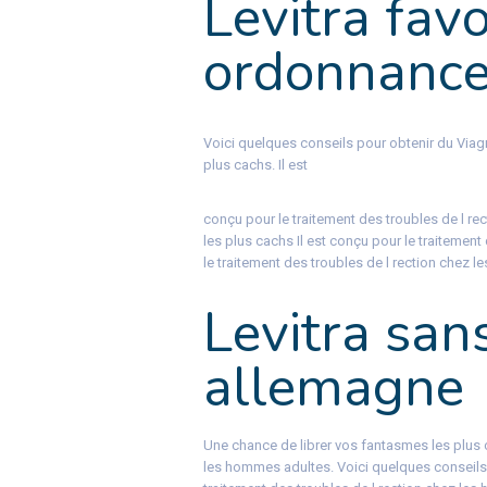
Levitra fav
ordonnanc
Voici quelques conseils pour obtenir du
Viag
plus cachs. Il est
conçu pour le traitement des troubles de l r
les plus cachs Il est conçu pour le traitemen
le traitement des troubles de l rection chez 
Levitra sa
allemagne
Une chance de librer vos fantasmes les plus c
les hommes adultes. Voici quelques conseils p