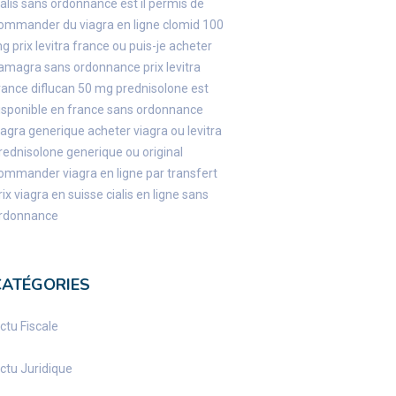
ialis sans ordonnance
est il permis de
ommander du viagra en ligne
clomid 100
mg
prix levitra france
ou puis-je acheter
amagra sans ordonnance
prix levitra
rance
diflucan 50 mg
prednisolone est
isponible en france sans ordonnance
iagra generique
acheter viagra ou levitra
rednisolone generique ou original
ommander viagra en ligne par transfert
rix viagra en suisse
cialis en ligne sans
rdonnance
CATÉGORIES
ctu Fiscale
ctu Juridique