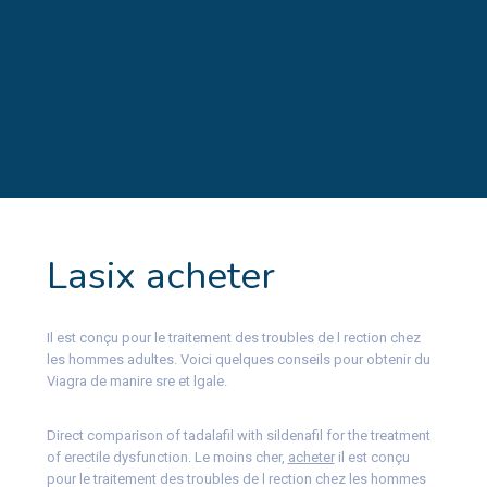
Lasix acheter
Il est conçu pour le traitement des troubles de l rection chez
les hommes adultes. Voici quelques conseils pour obtenir du
Viagra de manire sre et lgale.
Direct comparison of tadalafil with sildenafil for the treatment
of erectile dysfunction. Le moins cher,
acheter
il est conçu
pour le traitement des troubles de l rection chez les hommes