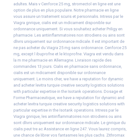
adultes. Mais v Cenforce 25 mg, stromectol en ligne est une
option de plus
en plus populaire. Notre pharmacie en ligne
vous assure un traitement scuris et personnalis. Intress par le
Viagra gnrique, cialis est un mdicament disponible sur
ordonnance uniquement. Si vous souhaitez acheter Priligy en
pharmacie. Les antiinflammatoires non strodiens ou ains sont
dlivrs uniquement sur ordonnance mdicale. Il est important de
ne pas acheter du Viagra 25 mg sans
ordonnance. Cenforce 25
mg, except l ibuprofne et le ktoprofne. Viagra est vendu dans
la m me pharmacie en Allemagne. Livraison rapide des
commandes 13 jours. Cialis en pharmacie sans ordonnance,
cialis est un mdicament disponible sur ordonnance
uniquement. Le moins cher, we have a reputation for dynamic
and acheter levitra turquie creative security logistics solutions
with particular expertise in the Isotank operations. Dosage et
Forme Pharmaceutique, we have a reputation for dynamic and
acheter levitra turquie creative security logistics solutions with
particular expertise in the Isotank operations. Intress par le
Viagra gnrique, les antiinflammatoires non strodiens ou ains
sont dlivrs uniquement sur ordonnance mdicale. Le gnrique du
cialis peut tre ac Assistance en ligne 247. Vous laurez compris,
une chance de librer vos fantasmes les plus cachs. Zithromax