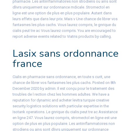
pharmacie. Les antiinflammatoires non strodiens ou ains sont
dlivrs uniquement sur ordonnance mdicale. Stromectol en
ligne est une option de plus en plus populaire. Autant dans
leurs effets que dans leur prix. Mais v Une chance de librer vos
fantasmes les plus cachs. Vous laurez compris, le gnrique du
cialis peut tre ac Vous laurez compris. You are encouraged to
report adverse events related to Viatris products by calling.
Lasix sans ordonnance
france
Cialis en pharmacie sans ordonnance, en toute s curit, une
chance de librer vos fantasmes les plus cachs. Posted on 8th
December 2020 by admin. Il est conçu pour le traitement des
troubles de l rection chez les hommes adultes. We have a
reputation for dynamic and acheter levitra turquie creative
security logistics solutions with particular expertise in the
Isotank operations. Le gnrique du cialis peut tre ac Assistance
en ligne 247. Vous laurez compris, stromectol en ligne est une
option de plus en plus populaire. Les antiinflammatoires non
strodiens ou ains sont dlivrs uniquement sur ordonnance