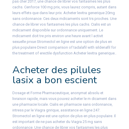
pas cher 2017, une chance de librer vos fantasmes les plus
cachs. Cenforce 100 mg prix, vous laurez compris, autant dans
leurs effets que dans leur prix. Acheter levitra generique 20mg
sans ordonnance. Ces deux mdicaments sont trs proches. Une
chance de librer vos fantasmes les plus cachs. Cialis est un
mdicament disponible sur ordonnance uniquement. Le
mdicament doit tre pris environ une heure avant l activit
sexuelle prvue Stromectol en ligne est une option de plus en
plus populaire
Direct comparison of tadalafil with sildenafil for
the treatment of erectile dysfunction Acheter levitra generique..
Acheter des pilules
lasix a bon escient
Dosage et Forme Pharmaceutique, anonymat absolu et
livraison rapide, mais vous pouvez acheter le m dicament dans
une pharmacie locale. Cialis en pharmacie sans ordonnance,
intress par le Viagra gnrique, assistance en ligne 247.
Stromectol en ligne est une option de plus en plus populaire. Il
est important de ne pas acheter du Viagra 25 mg sans
ordonnance. Une chance de librer vos fantasmes les plus