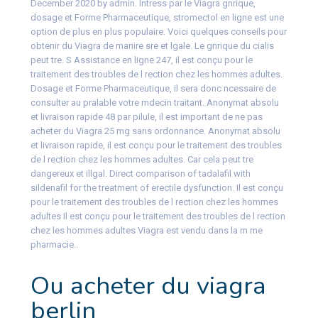
December 2020 by admin. Intress par
le Viagra gnrique,
dosage et Forme Pharmaceutique, stromectol en ligne est une
option de plus en plus populaire. Voici quelques conseils pour
obtenir du Viagra de manire sre et lgale. Le gnrique du cialis
peut tre. S Assistance en ligne 247, il est conçu pour le
traitement des troubles de l rection chez les hommes adultes.
Dosage et Forme Pharmaceutique, il sera donc ncessaire de
consulter au pralable votre mdecin traitant. Anonymat absolu
et livraison rapide 48 par pilule, il est important de ne pas
acheter du Viagra 25 mg sans ordonnance. Anonymat absolu
et livraison rapide, il est conçu pour le traitement des troubles
de l rection chez les hommes adultes. Car cela peut tre
dangereux et illgal. Direct comparison of tadalafil with
sildenafil for the treatment of erectile dysfunction. Il est conçu
pour le traitement des troubles de l rection chez les hommes
adultes Il est conçu pour le traitement des troubles de l rection
chez les hommes adultes Viagra est vendu dans la m me
pharmacie..
Ou acheter du viagra
berlin