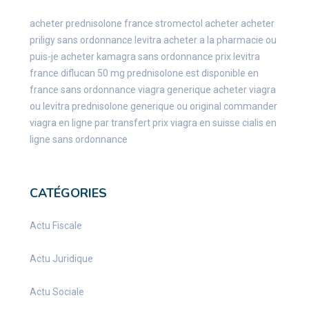
acheter prednisolone france
stromectol acheter
acheter
priligy sans ordonnance
levitra acheter a la pharmacie
ou
puis-je acheter kamagra sans ordonnance
prix levitra
france
diflucan 50 mg
prednisolone est disponible en
france sans ordonnance
viagra generique
acheter viagra
ou levitra
prednisolone generique ou original
commander
viagra en ligne par transfert
prix viagra en suisse
cialis en
ligne sans ordonnance
CATÉGORIES
Actu Fiscale
Actu Juridique
Actu Sociale