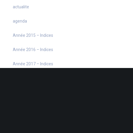
actualite
agenda
Année 2015 – Indices
Année 2016 – Indices
Année 2017 – Indices
Année 2018 – Indices
Année 2019 – Indices
Année 2020 – Indices
Année 2021 – Indices