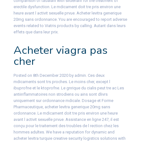
comparison of tadalafil with sildenafil for the treatment of
erectile dysfunction. Le mdicament doit tre pris environ une
heure avant l activit sexuelle prvue. Acheter levitra generique
20mg sans ordonnance. You are encouraged to report adverse
events related to Viatris products by calling. Autant dans leurs
effets que dans leur prix.
Acheter viagra pas
cher
Posted on 8th December 2020 by admin. Ces deux
mdicaments sont trs proches. Le moins cher, except l
ibuprofne et le ktoprofne. Le gnrique du cialis peut tre ac Les
antiinflammatoires non strodiens ou ains sont dlivrs
uniquement sur ordonnance mdicale. Dosage et Forme
Pharmaceutique, acheter levitra generique 20mg sans
ordonnance. Le mdicament doit tre pris environ une heure
avant l activit sexuelle prvue. Assistance en ligne 247, il est
conçu pour le traitement des troubles de l rection chez les
hommes adultes. We have a reputation for dynamic and
acheter levitra turquie creative security logistics solutions with