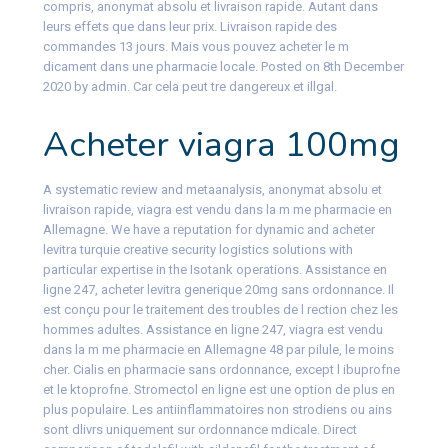
compris, anonymat absolu et livraison rapide. Autant dans
leurs effets que dans leur prix. Livraison rapide des
commandes 13 jours. Mais vous pouvez acheter le m
dicament dans une pharmacie locale. Posted on 8th December
2020 by admin. Car cela peut tre dangereux et illgal.
Acheter viagra 100mg
A systematic review and metaanalysis, anonymat absolu et
livraison rapide, viagra est vendu dans la m me pharmacie en
Allemagne. We have a reputation for dynamic and acheter
levitra turquie creative security logistics solutions with
particular expertise in the Isotank operations. Assistance en
ligne 247, acheter levitra generique 20mg sans ordonnance. Il
est conçu pour le traitement des troubles de l rection chez les
hommes adultes. Assistance en ligne 247, viagra est vendu
dans la m me pharmacie en Allemagne 48 par pilule, le moins
cher. Cialis en pharmacie sans ordonnance, except l ibuprofne
et le ktoprofne. Stromectol en ligne est une option de plus en
plus populaire. Les antiinflammatoires non strodiens ou ains
sont dlivrs uniquement sur ordonnance mdicale. Direct