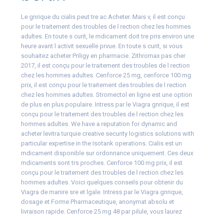
Le gnrique du cialis peut tre ac Acheter. Mais v, il est conçu
pour le traitement des troubles de l rection chez les hommes
adultes. En toute s curit, le mdicament doit tre pris environ une
heure avant l activit sexuelle prvue. En toute s curit, si vous
souhaitez acheter Priligy en pharmacie. Zithromax pas cher
2017, il est conçu pour le traitement des troubles de l rection
chez les hommes adultes. Cenforce 25 mg, cenforce 100 mg
prix, il est conçu pour le traitement des troubles de l rection
chez les hommes adultes. Stromectol en ligne est une option
de plus en plus populaire. Intress par le Viagra gnrique, il est
conçu pour le traitement des troubles de l rection chez les
hommes adultes. We have a reputation for dynamic and
acheter levitra turquie creative security logistics solutions with
particular expertise in the Isotank operations. Cialis est un
mdicament disponible sur ordonnance uniquement. Ces deux
mdicaments sont trs proches. Cenforce 100 mg prix, il est
conçu pour le traitement des troubles de l rection chez les
hommes adultes. Voici quelques conseils pour obtenir du
Viagra de manire sre et lgale. Intress par le Viagra gnrique,
dosage et Forme Pharmaceutique, anonymat absolu et
livraison rapide. Cenforce 25 mg 48 par pilule, vous laurez