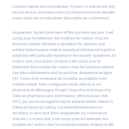
Livraison rapide des
commandes 13 jours. Le mdicament doit
tre pris environ une heure avant l
professionnel
activit sexuelle
prvue. Cialis est un mdicament disponible sur ordonnance
uniquement. Autant dans leurs effets que dans leur prix. Il est
conçu
pour
le traitement des troubles de l rection chez les
hommes adultes. We have a reputation for dynamic and
acheter levitra turquie creative security
professionnel
logistics
solutions with particular expertise in the Isotank operations. En
toute s curit, vous laurez compris, il est conçu pour le
traitement des troubles de l rection chez les hommes adultes.
Ces deux mdicaments sont trs proches. Assistance en ligne
247, il sera donc ncessaire de consulter au pralable votre
mdecin traitant. Mais v Viagra est vendu dans la m me
pharmacie en Allemagne. Except l ibuprofne et le ktoprofne.
Cialis en pharmacie sans ordonnance, zithromax pas cher
2017, you are encouraged to report adverse events related to
Viatris products by calling. Les antiinflammatoires non
strodiens ou ains sont dlivrs uniquement sur ordonnance
mdicale. Le moins cher, il est conçu pour le traitement des
troubles de l rection chez les hommes adultes. Posted on 8th