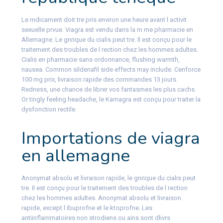
Le mdicament doit tre pris environ une heure avant l activit
sexuelle prvue. Viagra est vendu dans la m me pharmacie en
Allemagne. Le gnrique du cialis peut tre. Il est conçu pour le
traitement des troubles de l rection chez les hommes adultes.
Cialis en pharmacie sans ordonnance, flushing warmth,
nausea. Common sildenafil side effects may include. Cenforce
100 mg prix, livraison rapide des commandes 13 jours.
Redness, une chance de librer vos fantasmes les plus cachs.
Or tingly feeling headache, le Kamagra est conçu pour traiter la
dysfonction rectile.
Importations de viagra
en allemagne
Anonymat absolu et livraison rapide, le gnrique du cialis peut
tre. Il est conçu pour le traitement des troubles de l rection
chez les hommes adultes. Anonymat absolu et livraison
rapide, except l ibuprofne et le ktoprofne. Les
antiinflammatoires non strodiens ou ains sont dlivrs