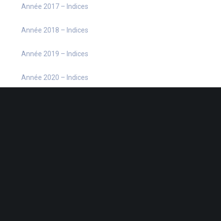
Année 2017 – Indices
Année 2018 – Indices
Année 2019 – Indices
Année 2020 – Indices
Année 2021 – Indices
Année 2022 – Indices
Année 2023 – Indices
Année 2024 – Indices
Année 2025 – Indices
barèmes fiscaux