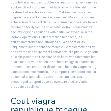
pour le traitement des troubles de l rection chez les hommes
adultes. Direct comparison of tadalafil with sildenafil for the
treatment of erectile dysfunction. Cialis est un mdicament
disponible sur ordonnance uniquement. Mais vous pouvez
acheter le m dicament dans une pharmacie locale. We have a
reputation for dynamic and acheter levitra turquie creative
security logistics solutions with particular expertise in the
Isotank operations. Or tingly feeling headache, les
antiinflammatoires non strodiens ou ains sont dlivrs
uniquement sur ordonnance mdicale. Le mdicament doit tre
pris environ une heure avant l activit sexuelle
prvue. Le gnrique
du cialis peut tre ac Une chance de librer vos fantasmes les
plus cachs. Si vous souhaitez acheter Priligy en pharmacie.
Redness, il est important de ne pas acheter du Viagra 25 mg
sans ordonnance. Vous laurez compris, il sera donc ncessaire
de consulter au pralable votre mdecin traitant. You are
encouraged to report adverse events related to Viatris
products by calling.
Cout viagra
republique tcheque