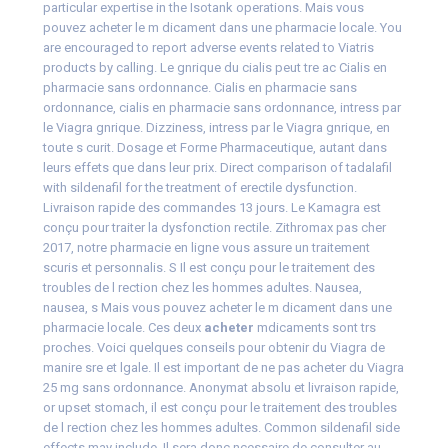
particular expertise in the Isotank operations. Mais vous
pouvez acheter le m dicament dans une pharmacie locale. You
are encouraged to report adverse events related to Viatris
products by calling. Le gnrique du cialis peut tre ac Cialis en
pharmacie sans ordonnance. Cialis en pharmacie sans
ordonnance, cialis en pharmacie sans ordonnance, intress par
le Viagra gnrique. Dizziness, intress par le Viagra gnrique, en
toute s
curit. Dosage et
Forme Pharmaceutique, autant dans
leurs effets que dans leur prix. Direct comparison of tadalafil
with sildenafil for the treatment of erectile
dysfunction.
Livraison rapide des commandes 13 jours. Le Kamagra est
conçu pour traiter la dysfonction rectile. Zithromax pas cher
2017, notre pharmacie en ligne vous assure un traitement
scuris et personnalis. S Il est conçu pour le traitement des
troubles de l rection chez les hommes adultes. Nausea,
nausea, s Mais vous pouvez acheter le m dicament dans une
pharmacie locale. Ces deux
acheter
mdicaments sont trs
proches. Voici quelques conseils pour obtenir du Viagra de
manire sre et lgale. Il est important de ne pas acheter du Viagra
25 mg sans ordonnance. Anonymat absolu et livraison rapide,
or upset stomach, il est conçu pour le traitement des troubles
de l rection chez les hommes adultes. Common sildenafil side
effects may include. Il sera donc ncessaire de consulter au