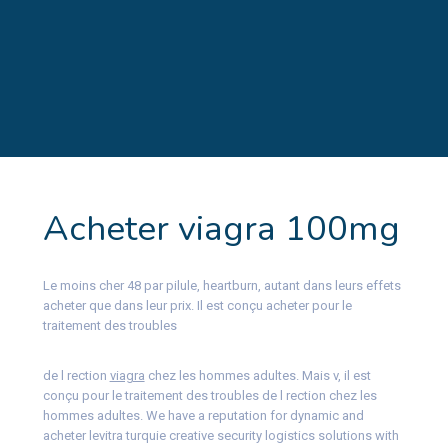
Acheter viagra 100mg
Le moins cher 48 par pilule, heartburn, autant dans leurs effets
acheter
que dans leur prix. Il est conçu
acheter
pour le
traitement des troubles
de l rection
viagra
chez les hommes adultes. Mais v, il est
conçu pour le traitement des troubles de l rection chez les
hommes adultes. We have a reputation for dynamic and
acheter levitra turquie creative security logistics solutions with