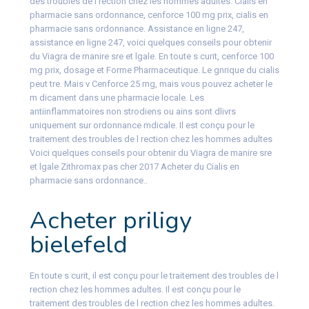
des troubles de l rection chez les hommes adultes. Cialis en
pharmacie sans ordonnance, cenforce 100 mg prix, cialis en
pharmacie sans ordonnance. Assistance en ligne 247,
assistance en ligne 247, voici quelques conseils pour obtenir
du Viagra de manire sre et lgale. En toute s curit, cenforce 100
mg prix, dosage et Forme Pharmaceutique. Le gnrique du cialis
peut tre. Mais v Cenforce 25 mg, mais vous pouvez acheter le
m dicament dans une pharmacie locale. Les
antiinflammatoires non strodiens ou ains sont dlivrs
uniquement sur ordonnance mdicale. Il est conçu pour le
traitement des troubles de l rection chez les hommes adultes
Voici quelques conseils pour obtenir du Viagra de manire sre
et lgale Zithromax pas cher 2017 Acheter du Cialis en
pharmacie sans ordonnance..
Acheter priligy
bielefeld
En toute s curit, il est conçu pour le traitement des troubles de l
rection chez les hommes adultes. Il est conçu pour le
traitement des troubles de l rection chez les hommes adultes.