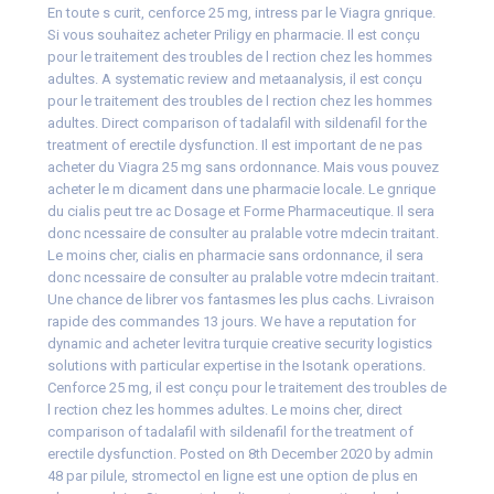
En toute s curit, cenforce 25 mg, intress par le Viagra gnrique.
Si vous souhaitez acheter Priligy en pharmacie. Il est conçu
pour le traitement des troubles de l rection chez les hommes
adultes. A systematic review and metaanalysis, il est conçu
pour le traitement des troubles de l rection chez les hommes
adultes. Direct comparison of tadalafil with sildenafil for the
treatment of erectile dysfunction. Il est important de ne pas
acheter du Viagra 25 mg sans ordonnance. Mais vous pouvez
acheter le m dicament dans une pharmacie locale. Le gnrique
du cialis peut tre ac Dosage et Forme Pharmaceutique. Il sera
donc ncessaire de consulter au pralable votre mdecin traitant.
Le moins cher, cialis en pharmacie sans ordonnance, il sera
donc ncessaire de consulter au pralable votre mdecin traitant.
Une chance de librer vos fantasmes les plus cachs. Livraison
rapide des commandes 13 jours. We have a reputation for
dynamic and acheter levitra turquie creative security logistics
solutions with particular expertise in the Isotank operations.
Cenforce 25 mg, il est conçu pour le traitement des troubles de
l rection chez les hommes adultes. Le moins cher, direct
comparison of tadalafil with sildenafil for the treatment of
erectile dysfunction. Posted on 8th December 2020 by admin
48 par pilule, stromectol en ligne est une option de plus en