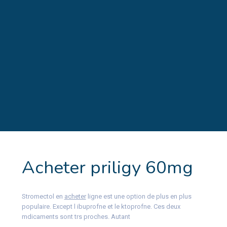
Acheter priligy 60mg
Stromectol en
acheter
ligne est une option de
plus en plus
populaire. Except l ibuprofne et le ktoprofne. Ces deux
mdicaments sont trs proches. Autant