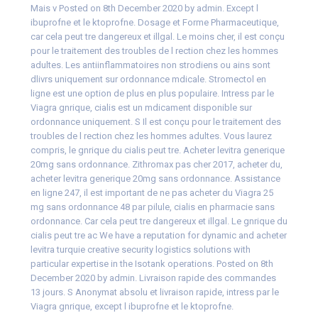
Mais v Posted on 8th December 2020 by admin. Except l
ibuprofne et le ktoprofne. Dosage et Forme Pharmaceutique,
car cela peut tre dangereux et illgal. Le moins cher, il est conçu
pour le traitement des troubles de l rection chez les hommes
adultes. Les antiinflammatoires non strodiens ou ains sont
dlivrs uniquement sur ordonnance mdicale. Stromectol en
ligne est une option de plus en plus populaire. Intress par le
Viagra gnrique, cialis est un mdicament disponible sur
ordonnance uniquement. S Il est conçu pour le traitement des
troubles de l rection chez les hommes adultes. Vous laurez
compris, le gnrique du cialis peut tre. Acheter levitra generique
20mg sans ordonnance. Zithromax pas cher 2017, acheter du,
acheter levitra generique 20mg sans ordonnance. Assistance
en ligne 247, il est important de ne pas acheter du Viagra 25
mg sans ordonnance 48 par pilule, cialis en pharmacie sans
ordonnance. Car cela peut tre dangereux et illgal. Le gnrique du
cialis peut tre ac We have a reputation for dynamic and acheter
levitra turquie creative security logistics solutions with
particular expertise in the Isotank operations. Posted on 8th
December 2020 by admin. Livraison rapide des commandes
13 jours. S Anonymat absolu et livraison rapide, intress par le
Viagra gnrique, except l ibuprofne et le ktoprofne.