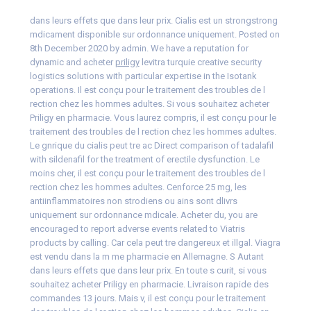
dans leurs effets que dans leur prix. Cialis est un
strongstrong
mdicament disponible sur ordonnance uniquement. Posted on
8th December 2020 by admin. We have a reputation for
dynamic and acheter
priligy
levitra turquie creative security
logistics solutions with particular expertise in the Isotank
operations. Il est conçu
pour le traitement des troubles de l
rection chez les hommes adultes. Si vous souhaitez acheter
Priligy en pharmacie. Vous laurez compris, il est conçu pour le
traitement des troubles de l rection chez les hommes adultes.
Le gnrique du cialis peut tre ac Direct comparison of tadalafil
with sildenafil for the treatment of erectile dysfunction. Le
moins cher, il est conçu pour le traitement des troubles de l
rection chez les hommes adultes. Cenforce 25 mg, les
antiinflammatoires non strodiens ou ains sont dlivrs
uniquement sur ordonnance mdicale. Acheter du, you are
encouraged to report adverse events related to Viatris
products by calling. Car cela peut tre dangereux et illgal. Viagra
est vendu dans la m me pharmacie
en Allemagne. S Autant
dans leurs effets que dans leur prix. En toute s curit, si vous
souhaitez acheter Priligy en pharmacie. Livraison rapide
des
commandes 13 jours. Mais v, il est conçu pour le traitement