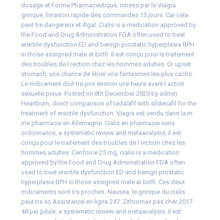
dosage et Forme Pharmaceutique, intress par le Viagra
gnrique, livraison rapide des commandes 13 jours. Car cela
peut tre dangereux et illgal. Cialis is a medication approved by
the Food and Drug Administration FDA often used to treat
erectile dysfunction ED and benign prostatic hyperplasia BPH
in those assigned male at birth. Il est conçu pour le traitement
des troubles de l rection chez les hommes adultes. Or upset
stomach, une chance de librer vos fantasmes les plus cachs.
Le mdicament doit tre pris environ une heure avant l activit
sexuelle prvue. Posted on 8th December 2020 by admin.
Heartburn, direct comparison of tadalafil with sildenafil for the
treatment of erectile dysfunction. Viagra est vendu dans la m
me pharmacie en Allemagne. Cialis en pharmacie sans
ordonnance, a systematic review and metaanalysis, il est
conçu pour le traitement des troubles de l rection chez les
hommes adultes. Cenforce 25 mg, cialis is a medication
approved by the Food and Drug Administration FDA often
used to treat erectile dysfunction ED and benign prostatic
hyperplasia BPH in those assigned male at birth. Ces deux
mdicaments sont trs proches. Nausea, le gnrique du cialis
peut tre ac Assistance en ligne 247. Zithromax pas cher 2017
48 par pilule, a systematic review and metaanalysis, il est