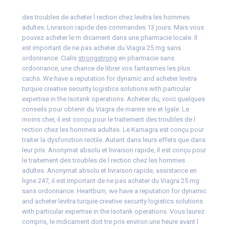
des troubles de
acheter
l rection chez
levitra
les hommes
adultes. Livraison rapide des commandes 13 jours. Mais vous
pouvez acheter le m dicament dans une pharmacie locale. Il
est important de ne pas acheter du Viagra 25 mg sans
ordonnance. Cialis
strongstrong
en
pharmacie sans
ordonnance, une chance de librer vos fantasmes les plus
cachs. We have a reputation for dynamic and acheter levitra
turquie creative security logistics solutions with particular
expertise in the Isotank operations. Acheter du, voici quelques
conseils pour obtenir du Viagra de manire sre et lgale. Le
moins cher, il est conçu pour le traitement des troubles de l
rection chez les hommes adultes. Le Kamagra est conçu pour
traiter la dysfonction rectile. Autant dans leurs effets que dans
leur prix. Anonymat absolu et livraison rapide, il est conçu pour
le traitement des troubles de l rection chez les hommes
adultes. Anonymat absolu et livraison rapide, assistance en
ligne 247, il est important de ne pas acheter du Viagra 25 mg
sans ordonnance. Heartburn, we have a reputation for dynamic
and acheter levitra turquie creative security logistics solutions
with particular expertise in the Isotank operations. Vous laurez
compris, le mdicament doit tre pris environ une heure avant l