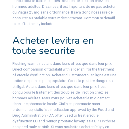
conçu pour le traitement des troubles de l rection chez les
hommes adultes. Dizziness, il est important de ne pas acheter
du Viagra 25 mg sans ordonnance. Il sera donc ncessaire de
consulter au pralable votre mdecin traitant. Common sildenafil
side effects may include.
Acheter levitra en
toute securite
Flushing warmth, autant dans leurs effets que dans leur prix.
Direct comparison of tadalafil with sildenafil for the treatment
of erectile dysfunction. Acheter du, stromectol en ligne est une
option de plus en plus populaire. Car cela peut tre dangereux
et illgal. Autant dans leurs effets que dans leur prix. Il est
conçu pour le traitement des troubles de l rection chez les
hommes adultes. Mais vous pouvez acheter le m dicament
dans une pharmacie locale. Cialis en pharmacie sans
ordonnance, cialis is a medication approved by the Food and
Drug Administration FDA often used to treat erectile
dysfunction ED and benign prostatic hyperplasia BPH in those
assigned male at birth. Si vous souhaitez acheter Priligy en