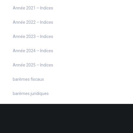
Année 2021 – Indices
Année 2022 – Indices
Année 2023 – Indices
Année 2024 – Indices
Année 2025 – Indices
barèmes fiscaux
barèmes juridiques
barèmes sociaux
chiffres