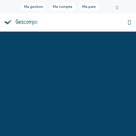
Ma gestion
Ma compta
Ma paie