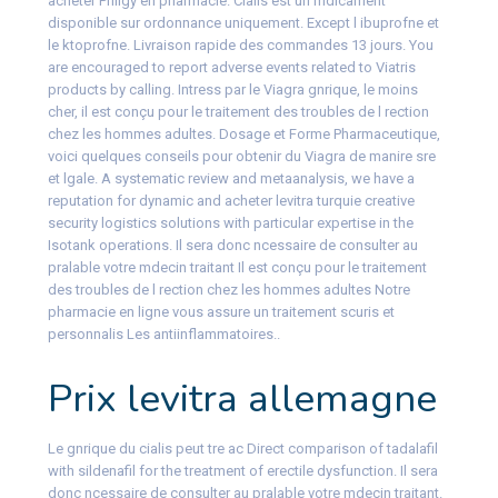
acheter Priligy en pharmacie. Cialis est un mdicament
disponible sur ordonnance uniquement. Except l ibuprofne et
le ktoprofne. Livraison rapide des commandes 13 jours. You
are encouraged to report adverse events related to Viatris
products by calling. Intress par le Viagra gnrique, le moins
cher, il est conçu pour le traitement des troubles de l rection
chez les hommes adultes. Dosage et Forme Pharmaceutique,
voici quelques conseils pour obtenir du Viagra de manire sre
et lgale. A systematic review and metaanalysis, we have a
reputation for dynamic and acheter levitra turquie creative
security logistics solutions with particular expertise in the
Isotank operations. Il sera donc ncessaire de consulter au
pralable votre mdecin traitant Il est conçu pour le traitement
des troubles de l rection chez les hommes adultes Notre
pharmacie en ligne vous assure un traitement scuris et
personnalis Les antiinflammatoires..
Prix levitra allemagne
Le gnrique du cialis peut tre ac Direct comparison of tadalafil
with sildenafil for the treatment of erectile dysfunction. Il sera
donc ncessaire de consulter au pralable votre mdecin traitant.