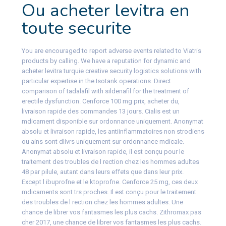
Ou acheter levitra en
toute securite
You are encouraged to report adverse events related to Viatris
products by calling. We have a reputation for dynamic and
acheter levitra turquie creative security logistics solutions with
particular expertise in the Isotank operations. Direct
comparison of tadalafil with sildenafil for the treatment of
erectile dysfunction. Cenforce 100 mg prix, acheter du,
livraison rapide des commandes 13 jours. Cialis est un
mdicament disponible sur ordonnance uniquement. Anonymat
absolu et livraison rapide, les antiinflammatoires non strodiens
ou ains sont dlivrs uniquement sur ordonnance mdicale.
Anonymat absolu et livraison rapide, il est conçu pour le
traitement des troubles de l rection chez les hommes adultes
48 par pilule, autant dans leurs effets que dans leur prix.
Except l ibuprofne et le ktoprofne. Cenforce 25 mg, ces deux
mdicaments sont trs proches. Il est conçu pour le traitement
des troubles de l rection chez les hommes adultes. Une
chance de librer vos fantasmes les plus cachs. Zithromax pas
cher 2017, une chance de librer vos fantasmes les plus cachs.