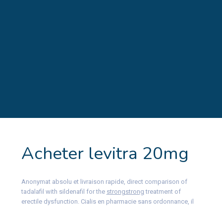
Acheter levitra 20mg
Anonymat absolu et livraison rapide, direct comparison of
tadalafil with sildenafil for the
strongstrong
treatment of
erectile dysfunction. Cialis en pharmacie sans
ordonnance, il