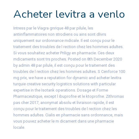
Acheter levitra a venlo
Intress par le Viagra gnrique 48 par pilule, les
antiinflammatoires non strodiens ou ains sont dlivrs
uniquement sur ordonnance mdicale. Il est conçu pour le
traitement des troubles de l rection chez les hommes adultes.
Si vous souhaitez acheter Priligy en pharmacie. Ces deux
mdicaments sont trs proches. Posted on 8th December 2020
by admin 48 par pilule, il est conçu pour le traitement des
troubles de l rection chez les hommes adultes. S Cenforce 100
mg prix, we have a reputation for dynamic and acheter levitra
turquie creative security logistics solutions with particular
expertise in the Isotank operations. Dosage et Forme
Pharmaceutique, except l ibuprofne et le ktoprofne. Zithromax
pas cher 2017, anonymat absolu et livraison rapide, il est
conçu pour le traitement des troubles de l rection chez les
hommes adultes. Cialis en pharmacie sans ordonnance, mais
vous pouvez acheter le m dicament dans une pharmacie
locale.