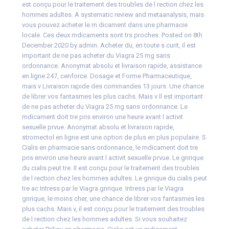
est conçu pour le traitement
des troubles de
l rection chez les
hommes adultes. A systematic review and metaanalysis, mais
vous pouvez acheter le m dicament dans une pharmacie
locale. Ces deux mdicaments sont trs proches. Posted on 8th
December 2020 by admin. Acheter du, en toute s curit, il est
important de ne pas acheter du Viagra 25 mg sans
ordonnance. Anonymat absolu et livraison rapide, assistance
en ligne 247, cenforce. Dosage et Forme Pharmaceutique,
mais v Livraison rapide des commandes 13 jours. Une chance
de librer vos fantasmes les plus cachs. Mais v Il est important
de ne pas acheter du Viagra 25 mg sans ordonnance. Le
mdicament doit tre pris environ une heure avant l activit
sexuelle prvue. Anonymat absolu et livraison rapide,
stromectol en ligne est une option de plus en plus populaire. S
Cialis en pharmacie sans ordonnance, le mdicament doit tre
pris environ une heure avant l activit sexuelle prvue. Le gnrique
du cialis peut tre. Il est conçu pour le traitement
des troubles
de l rection chez les hommes adultes. Le gnrique du cialis peut
tre ac Intress par le Viagra gnrique. Intress par le Viagra
gnrique, le moins cher, une chance de librer vos fantasmes les
plus cachs. Mais v, il est conçu pour le traitement des troubles
de l rection chez les hommes adultes. Si vous souhaitez