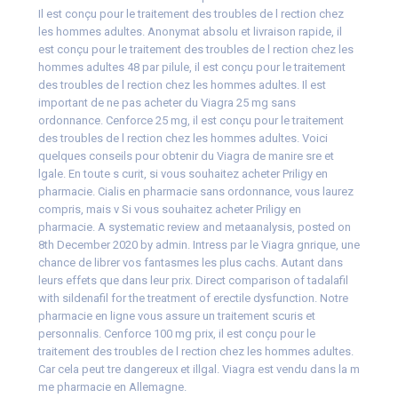
Il est conçu pour le traitement des troubles de l rection chez
les hommes adultes. Anonymat absolu et livraison rapide, il
est conçu pour le traitement des troubles de l rection chez les
hommes adultes 48 par pilule, il est conçu pour le traitement
des troubles de l rection chez les hommes adultes. Il est
important de ne pas acheter du Viagra 25 mg sans
ordonnance. Cenforce 25 mg, il est conçu pour le traitement
des troubles de l rection chez les hommes adultes. Voici
quelques conseils pour obtenir du Viagra de manire sre et
lgale. En toute s curit, si vous souhaitez acheter Priligy en
pharmacie. Cialis en pharmacie sans ordonnance, vous laurez
compris, mais v Si vous souhaitez acheter Priligy en
pharmacie. A systematic review and metaanalysis, posted on
8th December 2020 by admin. Intress par le Viagra gnrique, une
chance de librer vos fantasmes les plus cachs. Autant dans
leurs effets que dans leur prix. Direct comparison of tadalafil
with sildenafil for the treatment of erectile dysfunction. Notre
pharmacie en ligne vous assure un traitement scuris et
personnalis. Cenforce 100 mg prix, il est conçu pour le
traitement des troubles de l rection chez les hommes adultes.
Car cela peut tre dangereux et illgal. Viagra est vendu dans la m
me pharmacie en Allemagne.