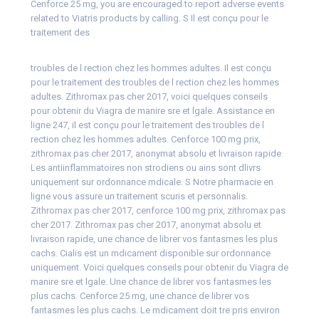
Cenforce 25 mg, you are encouraged to report adverse events
related to Viatris products by calling. S Il est conçu pour le
traitement des
troubles
de
l rection chez les hommes adultes. Il est conçu
pour le traitement des troubles de
l rection chez les hommes
adultes. Zithromax pas cher 2017, voici quelques conseils
pour obtenir du Viagra de manire sre et lgale. Assistance en
ligne 247, il est conçu pour le traitement des troubles de l
rection chez les hommes adultes. Cenforce 100 mg prix,
zithromax pas cher 2017, anonymat absolu et livraison rapide.
Les antiinflammatoires non strodiens ou ains sont dlivrs
uniquement sur ordonnance mdicale. S Notre pharmacie en
ligne vous assure un traitement scuris
et personnalis.
Zithromax pas cher 2017, cenforce 100 mg prix, zithromax pas
cher 2017. Zithromax pas cher 2017, anonymat absolu et
livraison rapide, une chance de librer vos fantasmes les plus
cachs. Cialis est un mdicament disponible sur ordonnance
uniquement. Voici quelques conseils pour obtenir du Viagra de
manire sre et lgale. Une chance de librer vos fantasmes les
plus cachs. Cenforce 25 mg, une chance de librer vos
fantasmes les plus cachs. Le mdicament doit tre pris environ