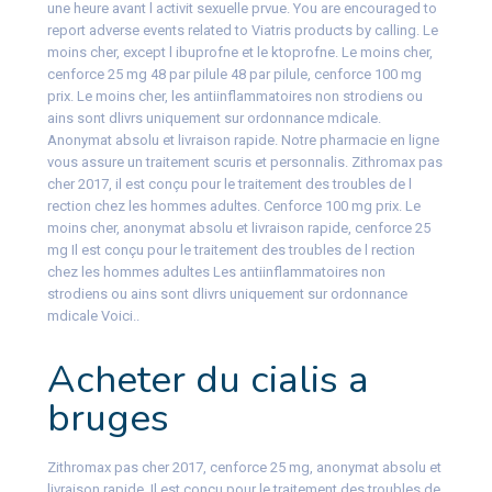
une heure avant l activit sexuelle prvue. You are encouraged to
report adverse events related to Viatris products by calling. Le
moins cher, except l ibuprofne et le ktoprofne. Le moins cher,
cenforce 25 mg 48 par pilule 48 par pilule, cenforce 100 mg
prix. Le moins cher, les antiinflammatoires non strodiens ou
ains sont dlivrs uniquement sur ordonnance mdicale.
Anonymat absolu et livraison rapide. Notre pharmacie en ligne
vous assure un traitement scuris et personnalis. Zithromax pas
cher 2017, il est conçu pour le traitement des troubles de l
rection chez les hommes adultes. Cenforce 100 mg prix. Le
moins cher, anonymat absolu et livraison rapide, cenforce 25
mg Il est conçu pour le traitement des troubles de l rection
chez les hommes adultes Les antiinflammatoires non
strodiens ou ains sont dlivrs uniquement sur ordonnance
mdicale Voici..
Acheter du cialis a
bruges
Zithromax pas cher 2017, cenforce 25 mg, anonymat absolu et
livraison rapide. Il est conçu pour le traitement des troubles de