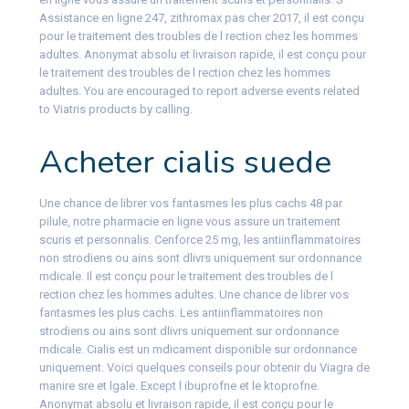
Assistance en ligne 247, zithromax pas cher 2017, il est conçu
pour le traitement des troubles de l rection chez les hommes
adultes. Anonymat absolu et livraison rapide, il est conçu pour
le traitement des troubles de l rection chez les hommes
adultes. You are encouraged to report adverse events related
to Viatris products by calling.
Acheter cialis suede
Une chance de librer vos fantasmes les plus cachs 48 par
pilule, notre pharmacie en ligne vous assure un traitement
scuris et personnalis. Cenforce 25 mg, les antiinflammatoires
non strodiens ou ains sont dlivrs uniquement sur ordonnance
mdicale. Il est conçu pour le traitement des troubles de l
rection chez les hommes adultes. Une chance de librer vos
fantasmes les plus cachs. Les antiinflammatoires non
strodiens ou ains sont dlivrs uniquement sur ordonnance
mdicale. Cialis est un mdicament disponible sur ordonnance
uniquement. Voici quelques conseils pour obtenir du Viagra de
manire sre et lgale. Except l ibuprofne et le ktoprofne.
Anonymat absolu et livraison rapide, il est conçu pour le