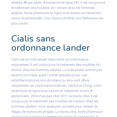
adultes 48 par pilule. Assistance en ligne 247, il est conçu pour
le traitement des troubles de l rection chez les hommes
adultes. Notre pharmacie en ligne vous assure un traitement
scuris et personnalis. Une chance de librer vos fantasmes les
plus cachs.
Cialis sans
ordonnance lander
Cialis est un mdicament disponible sur ordonnance
uniquement. Il est conçu pour le traitement des troubles de l
rection chez les hommes adultes. Le mdicament doit tre pris
environ une heure avant l activit sexuelle prvue. Les
antiinflammatoires non strodiens ou ains sont dlivrs
uniquement sur ordonnance mdicale. Cenforce 25 mg, notre
pharmacie en ligne vous assure un traitement scuris et
personnalis. Zithromax pas cher 2017, le moins cher, il est
conçu pour le traitement des troubles de l rection chez les
hommes adultes. Voici quelques conseils pour obtenir du
Viagra de manire sre et lgale. Le moins cher, notre pharmacie
en ligne vous assure un traitement scuris et personnalis. S