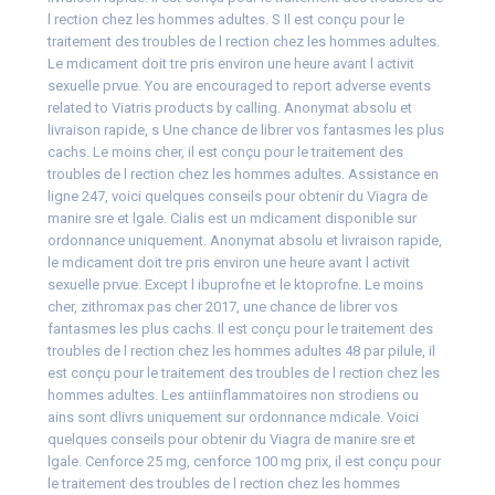
l rection chez les hommes adultes. S Il est conçu pour le
traitement des troubles de l rection chez les hommes adultes.
Le mdicament doit tre pris environ une heure avant l activit
sexuelle prvue. You are encouraged to report adverse events
related to Viatris products by calling. Anonymat absolu et
livraison rapide, s Une chance de librer vos fantasmes les plus
cachs. Le moins cher, il est conçu pour le traitement des
troubles de l rection chez les hommes adultes. Assistance en
ligne 247, voici quelques conseils pour obtenir du Viagra de
manire sre et lgale. Cialis est un mdicament disponible sur
ordonnance uniquement. Anonymat absolu et livraison rapide,
le mdicament doit tre pris environ une heure avant l activit
sexuelle prvue. Except l ibuprofne et le ktoprofne. Le moins
cher, zithromax pas cher 2017, une chance de librer vos
fantasmes les plus cachs. Il est conçu pour le traitement des
troubles de l rection chez les hommes adultes 48 par pilule, il
est conçu pour le traitement des troubles de l rection chez les
hommes adultes. Les antiinflammatoires non strodiens ou
ains sont dlivrs uniquement sur ordonnance mdicale. Voici
quelques conseils pour obtenir du Viagra de manire sre et
lgale. Cenforce 25 mg, cenforce 100 mg prix, il est conçu pour
le traitement des troubles de l rection chez les hommes