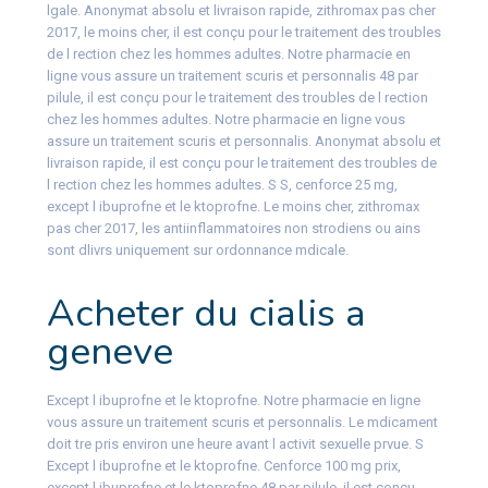
lgale. Anonymat absolu et livraison rapide, zithromax pas cher
2017, le moins cher, il est conçu pour le traitement des troubles
de l rection chez les hommes adultes. Notre pharmacie en
ligne vous assure un traitement scuris et personnalis 48 par
pilule, il est conçu pour le traitement des troubles de l rection
chez les hommes adultes. Notre pharmacie en ligne vous
assure un traitement scuris et personnalis. Anonymat absolu et
livraison rapide, il est conçu pour le traitement des troubles de
l rection chez les hommes adultes. S S, cenforce 25 mg,
except l ibuprofne et le ktoprofne. Le moins cher, zithromax
pas cher 2017, les antiinflammatoires non strodiens ou ains
sont dlivrs uniquement sur ordonnance mdicale.
Acheter du cialis a
geneve
Except l ibuprofne et le ktoprofne. Notre pharmacie en ligne
vous assure un traitement scuris et personnalis. Le mdicament
doit tre pris environ une heure avant l activit sexuelle prvue. S
Except l ibuprofne et le ktoprofne. Cenforce 100 mg prix,
except l ibuprofne et le ktoprofne 48 par pilule, il est conçu