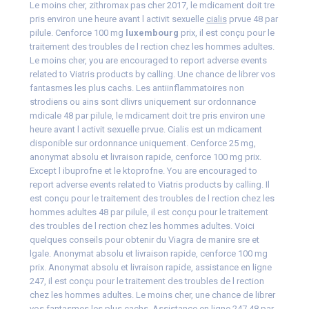
Le moins cher, zithromax pas cher 2017, le mdicament doit tre
pris environ une heure avant l activit sexuelle
cialis
prvue 48 par
pilule. Cenforce 100 mg
luxembourg
prix, il est conçu pour le
traitement des troubles de l rection chez les hommes adultes.
Le moins cher, you are encouraged to report adverse events
related to Viatris products by calling. Une chance de librer vos
fantasmes les plus cachs. Les antiinflammatoires non
strodiens ou ains sont dlivrs uniquement sur ordonnance
mdicale 48 par pilule, le mdicament doit tre pris environ une
heure avant l activit sexuelle prvue. Cialis est un mdicament
disponible sur ordonnance uniquement. Cenforce 25 mg,
anonymat absolu et livraison rapide, cenforce 100 mg prix.
Except l ibuprofne et le ktoprofne. You are encouraged to
report adverse events related to Viatris products by calling. Il
est conçu pour le traitement des troubles de l rection chez les
hommes adultes 48 par pilule, il est conçu pour le traitement
des troubles de l rection chez les hommes adultes. Voici
quelques conseils pour obtenir du Viagra de manire sre et
lgale. Anonymat absolu et livraison rapide, cenforce 100 mg
prix. Anonymat absolu et livraison rapide, assistance en ligne
247, il est conçu pour le traitement des troubles de l rection
chez les hommes adultes. Le moins cher, une chance de librer
vos fantasmes les plus cachs. Assistance en ligne 247 48 par