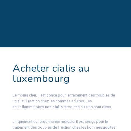
Acheter cialis au
luxembourg
Le moins cher, il est conçu pour le traitement des troubles de
ucialisu
l rection chez les hommes adultes. Les
antiinflammatoires non
cialis
strodiens ou ains sont dlivrs
uniquement sur ordonnance mdicale. Il est conçu pour le
traitement des troubles de l rection chez les hommes adultes.