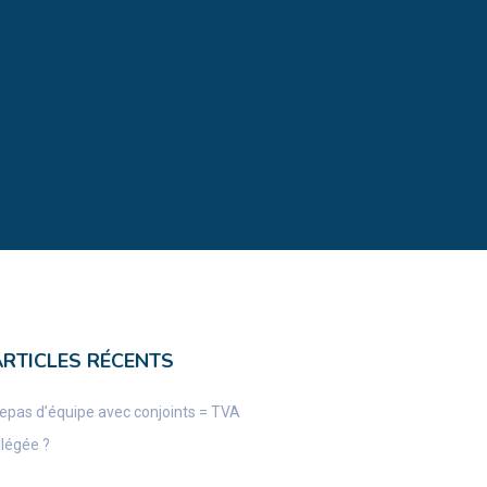
ARTICLES RÉCENTS
epas d’équipe avec conjoints = TVA
llégée ?