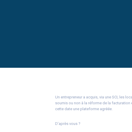
Un entrepreneur a acquis, via une SCI, les loca
soumis ou non à la réforme de la facturation é
cette date une plateforme agréée.
D’après vous ?