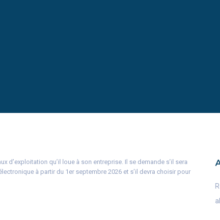
ux d’exploitation qu’il loue à son entreprise. Il se demande s’il sera
lectronique à partir du 1er septembre 2026 et s’il devra choisir pour
R
a