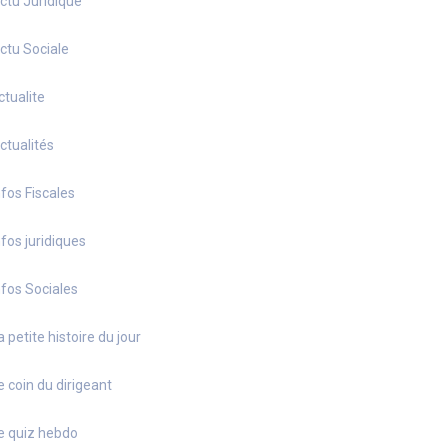
ctu Juridique
ctu Sociale
ctualite
ctualités
nfos Fiscales
nfos juridiques
nfos Sociales
a petite histoire du jour
e coin du dirigeant
e quiz hebdo