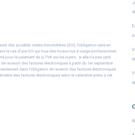
J
d
F
s
sant des sociétés civiles immobilières (SCI), l’obligation varie en
V
ans le cas d’une SCI qui loue des locaux nus à usage professionnel,
pté pour le paiement de la TVA sur les loyers : si elle n’a pas opté
q
n de recevoir des factures électroniques à partir du 1er septembre
on seulement dans l’obligation de recevoir des factures électroniques
V
émettre des factures électroniques selon le calendrier prévu à cet
a
A