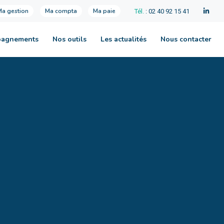
Ma gestion
Ma compta
Ma paie
Tél.
: 02 40 92 15 41
pagnements
Nos outils
Les actualités
Nous contacter