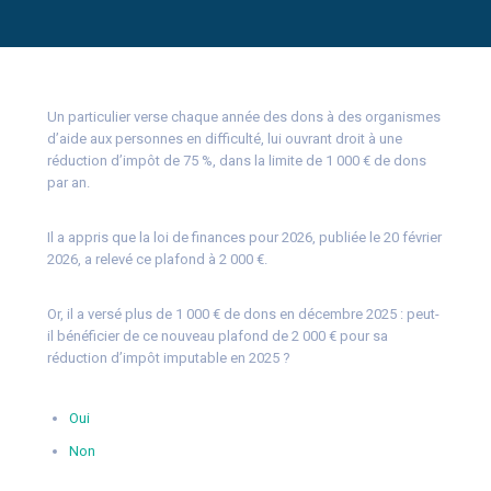
Un particulier verse chaque année des dons à des organismes
d’aide aux personnes en difficulté, lui ouvrant droit à une
réduction d’impôt de 75 %, dans la limite de 1 000 € de dons
par an.
Il a appris que la loi de finances pour 2026, publiée le 20 février
2026, a relevé ce plafond à 2 000 €.
Or, il a versé plus de 1 000 € de dons en décembre 2025 : peut-
il bénéficier de ce nouveau plafond de 2 000 € pour sa
réduction d’impôt imputable en 2025 ?
Oui
Non