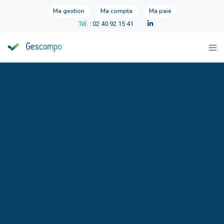
Ma gestion
Ma compta
Ma paie
Tél.
: 02 40 92 15 41