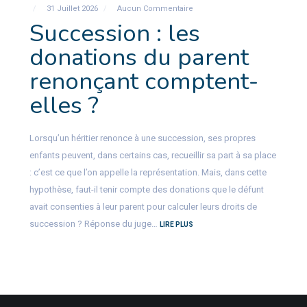
31 Juillet 2026
Aucun Commentaire
Succession : les
donations du parent
renonçant comptent-
elles ?
Lorsqu’un héritier renonce à une succession, ses propres
enfants peuvent, dans certains cas, recueillir sa part à sa place
: c’est ce que l’on appelle la représentation. Mais, dans cette
hypothèse, faut-il tenir compte des donations que le défunt
avait consenties à leur parent pour calculer leurs droits de
succession ? Réponse du juge…
LIRE PLUS