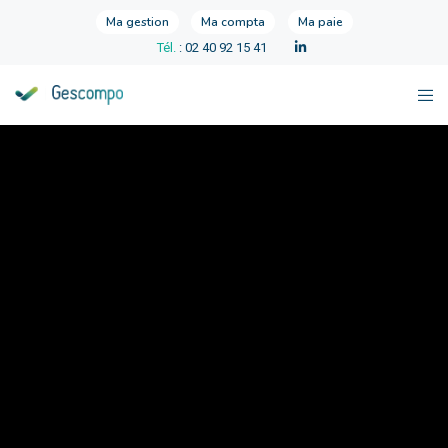
Ma gestion
Ma compta
Ma paie
Tél.
: 02 40 92 15 41