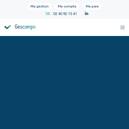
Ma gestion
Ma compta
Ma paie
Tél.
: 02 40 92 15 41