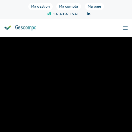
Ma gestion
Ma compta
Ma paie
Tél.
: 02 40 92 15 41