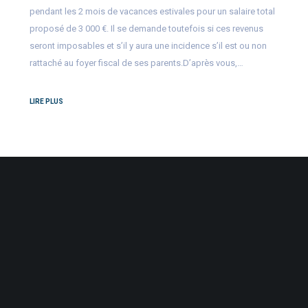
pendant les 2 mois de vacances estivales pour un salaire total
proposé de 3 000 €. Il se demande toutefois si ces revenus
seront imposables et s’il y aura une incidence s’il est ou non
rattaché au foyer fiscal de ses parents.D’après vous,…
LIRE PLUS