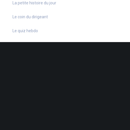
La petite histoire du jour
Le coin du dirigeant
Le quiz hebdo
Non classé
quizz
38 Rue de la Dutée
-
44802 St-Herblain
-
02 40 92 15 41
-