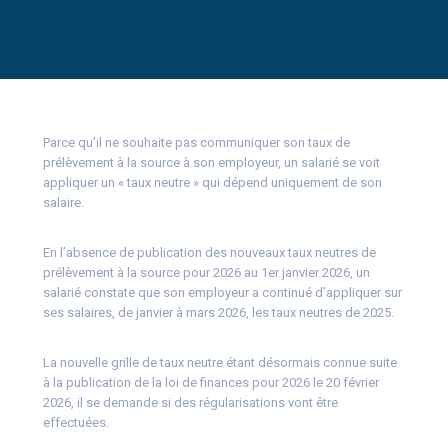
Parce qu’il ne souhaite pas communiquer son taux de
prélèvement à la source à son employeur, un salarié se voit
appliquer un « taux neutre » qui dépend uniquement de son
salaire.
En l’absence de publication des nouveaux taux neutres de
prélèvement à la source pour 2026 au 1er janvier 2026, un
salarié constate que son employeur a continué d’appliquer sur
ses salaires, de janvier à mars 2026, les taux neutres de 2025.
La nouvelle grille de taux neutre étant désormais connue suite
à la publication de la loi de finances pour 2026 le 20 février
2026, il se demande si des régularisations vont être
effectuées.