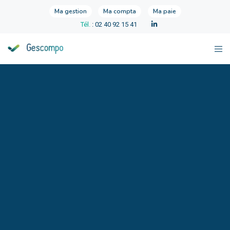
Ma gestion
Ma compta
Ma paie
Tél.
: 02 40 92 15 41