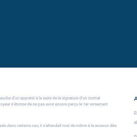
auche d’un apprenti à la suite de la signature d’un contrat
oyeur s’étonne de ne pas avoir encore perçu le 1er versement
R
a
isée dans certains cas, il s’attendait tout de même à la recevoir dès