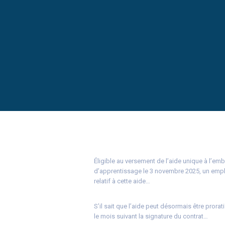
Éligible au versement de l’aide unique à l’emb
d’apprentissage le 3 novembre 2025, un empl
relatif à cette aide…
S’il sait que l’aide peut désormais être prorat
le mois suivant la signature du contrat…