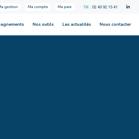
Ma gestion
Ma compta
Ma paie
Tél.
: 02 40 92 15 41
pagnements
Nos outils
Les actualités
Nous contacter