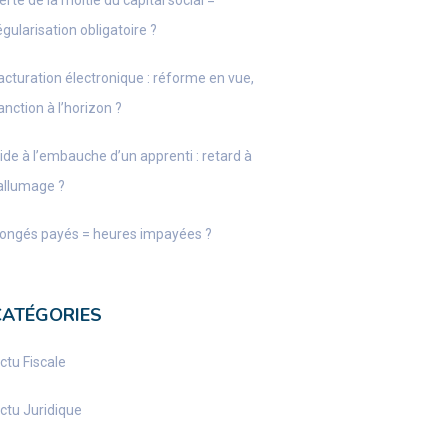
erte de la moitié du capital social =
égularisation obligatoire ?
acturation électronique : réforme en vue,
anction à l’horizon ?
ide à l’embauche d’un apprenti : retard à
’allumage ?
ongés payés = heures impayées ?
CATÉGORIES
ctu Fiscale
ctu Juridique