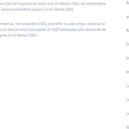
A
re 2025 et toujours en cours à la mi-février 2026, les versements
sans proratisation jusqu’à la mi-février 2026.
a
urement au 1er novembre 2025, prend fin ou est rompu avant la mi-
 sur le dernier mois incomplet, et l’ASP adressera une demande de
A
ès la mi-février 2026.
I
I
I
L
L
L
N