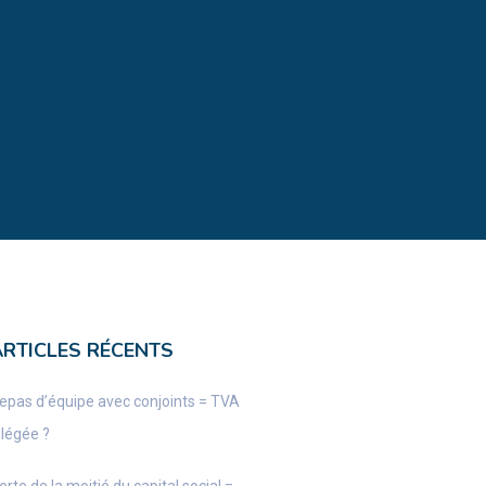
ARTICLES RÉCENTS
epas d’équipe avec conjoints = TVA
llégée ?