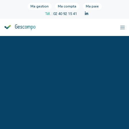
Ma gestion
Ma compta
Ma paie
Tél.
: 02 40 92 15 41