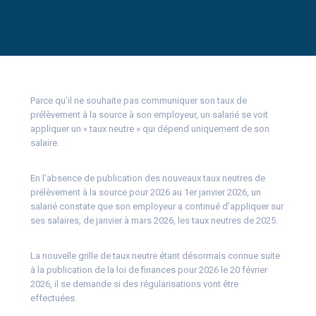
Parce qu’il ne souhaite pas communiquer son taux de
prélèvement à la source à son employeur, un salarié se voit
appliquer un « taux neutre » qui dépend uniquement de son
salaire.
En l’absence de publication des nouveaux taux neutres de
prélèvement à la source pour 2026 au 1er janvier 2026, un
salarié constate que son employeur a continué d’appliquer sur
ses salaires, de janvier à mars 2026, les taux neutres de 2025.
La nouvelle grille de taux neutre étant désormais connue suite
à la publication de la loi de finances pour 2026 le 20 février
2026, il se demande si des régularisations vont être
effectuées.