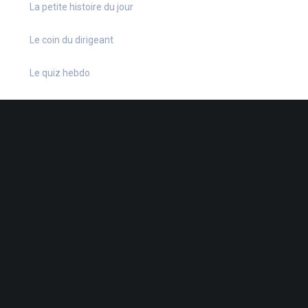
La petite histoire du jour
Le coin du dirigeant
Le quiz hebdo
Non classé
quizz
38 Rue de la Dutée
-
44802 St-Herblain
-
02 40 92 15 41
-