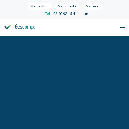
Ma gestion
Ma compta
Ma paie
Tél.
: 02 40 92 15 41