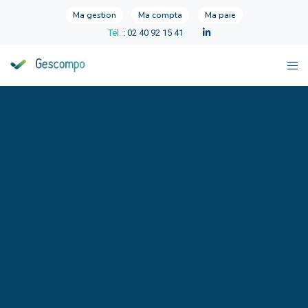
Ma gestion
Ma compta
Ma paie
Tél.
: 02 40 92 15 41