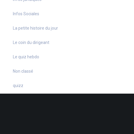
Infos Sociales
La petite histoire du jour
Le coin du dirigeant
Le quiz hebdo
Non classé
quizz