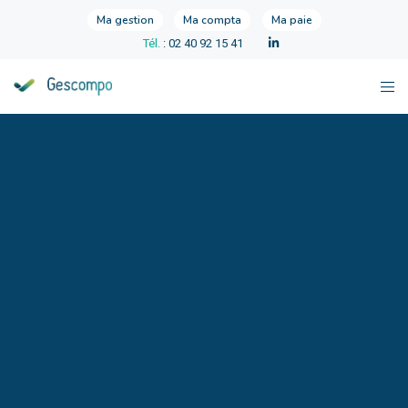
Ma gestion
Ma compta
Ma paie
Tél.
: 02 40 92 15 41