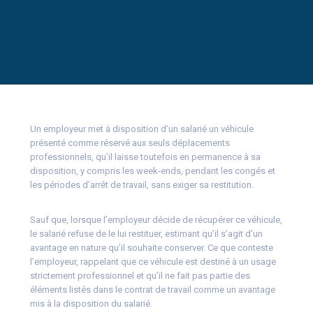
Un employeur met à disposition d’un salarié un véhicule
présenté comme réservé aux seuls déplacements
professionnels, qu’il laisse toutefois en permanence à sa
disposition, y compris les week-ends, pendant les congés et
les périodes d’arrêt de travail, sans exiger sa restitution.
Sauf que, lorsque l’employeur décide de récupérer ce véhicule,
le salarié refuse de le lui restituer, estimant qu’il s’agit d’un
avantage en nature qu’il souhaite conserver. Ce que conteste
l’employeur, rappelant que ce véhicule est destiné à un usage
strictement professionnel et qu’il ne fait pas partie des
éléments listés dans le contrat de travail comme un avantage
mis à la disposition du salarié.