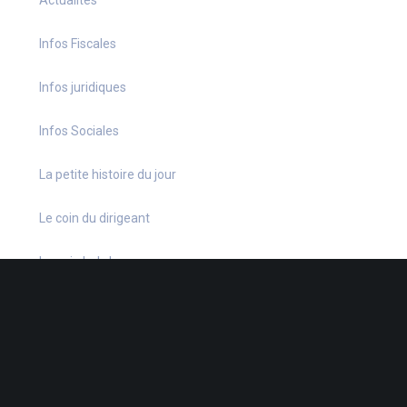
Infos Fiscales
Infos juridiques
Infos Sociales
La petite histoire du jour
Le coin du dirigeant
Le quiz hebdo
Non classé
quizz