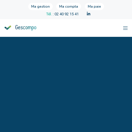
Ma gestion
Ma compta
Ma paie
Tél.
: 02 40 92 15 41