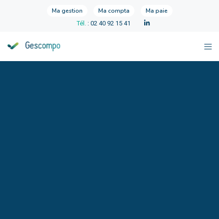
Ma gestion
Ma compta
Ma paie
Tél.
: 02 40 92 15 41