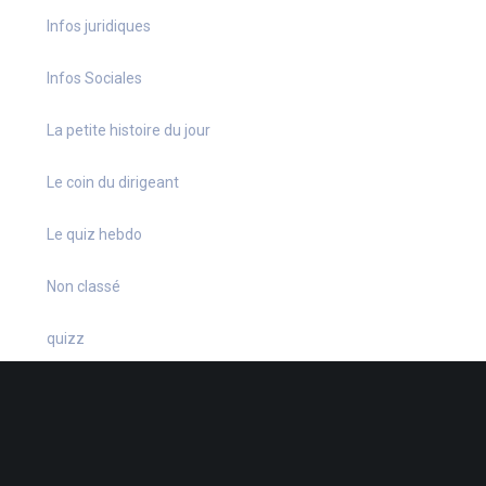
Infos juridiques
Infos Sociales
La petite histoire du jour
Le coin du dirigeant
Le quiz hebdo
Non classé
quizz