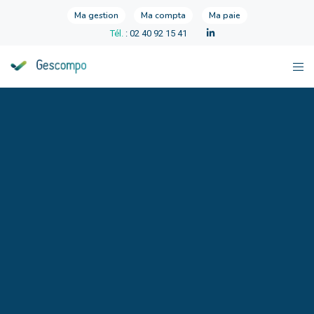
Ma gestion
Ma compta
Ma paie
Tél.
: 02 40 92 15 41