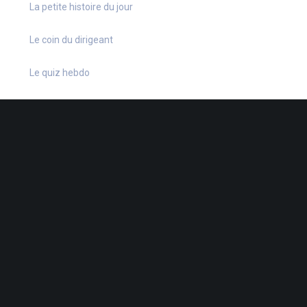
La petite histoire du jour
Le coin du dirigeant
Le quiz hebdo
Non classé
quizz
38 Rue de la Dutée
-
44802 St-Herblain
-
02 40 92 15 41
-