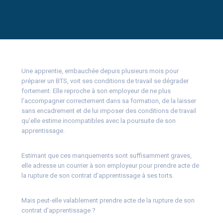
Une apprentie, embauchée depuis plusieurs mois pour
préparer un BTS, voit ses conditions de travail se dégrader
fortement. Elle reproche à son employeur de ne plus
l’accompagner correctement dans sa formation, de la laisser
sans encadrement et de lui imposer des conditions de travail
qu’elle estime incompatibles avec la poursuite de son
apprentissage.
Estimant que ces manquements sont suffisamment graves,
elle adresse un courrier à son employeur pour prendre acte de
la rupture de son contrat d’apprentissage à ses torts.
Mais peut-elle valablement prendre acte de la rupture de son
contrat d’apprentissage ?