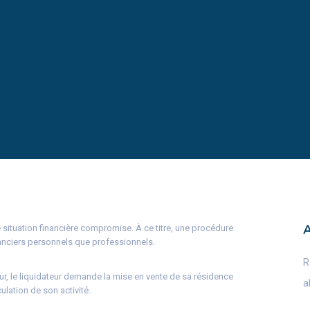
 situation financière compromise. À ce titre, une procédure
éanciers personnels que professionnels.
R
ur, le liquidateur demande la mise en vente de sa résidence
a
ulation de son activité.