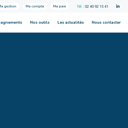
Ma gestion
Ma compta
Ma paie
Tél.
: 02 40 92 15 41
pagnements
Nos outils
Les actualités
Nous contacter