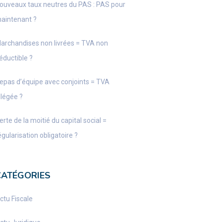
ouveaux taux neutres du PAS : PAS pour
aintenant ?
archandises non livrées = TVA non
éductible ?
epas d’équipe avec conjoints = TVA
llégée ?
erte de la moitié du capital social =
égularisation obligatoire ?
CATÉGORIES
ctu Fiscale