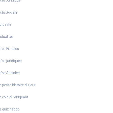
ctu Juridique
ctu Sociale
ctualite
ctualités
nfos Fiscales
nfos juridiques
nfos Sociales
a petite histoire du jour
e coin du dirigeant
e quiz hebdo