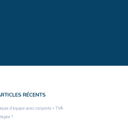
ARTICLES RÉCENTS
epas d’équipe avec conjoints = TVA
llégée ?