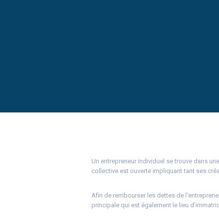
Un entrepreneur individuel se trouve dans une
collective est ouverte impliquant tant ses cr
Afin de rembourser les dettes de l’entreprene
principale qui est également le lieu d’immatric