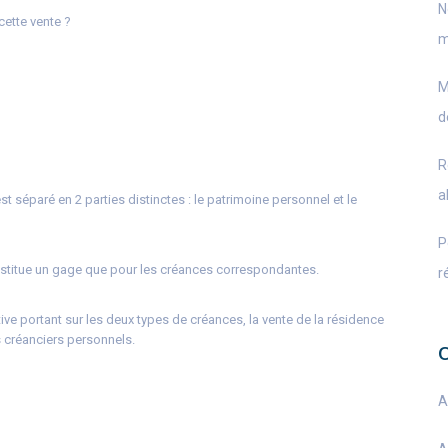
N
cette vente ?
m
M
d
R
a
t séparé en 2 parties distinctes : le patrimoine personnel et le
P
onstitue un gage que pour les créances correspondantes.
r
ive portant sur les deux types de créances, la vente de la résidence
s créanciers personnels.
A