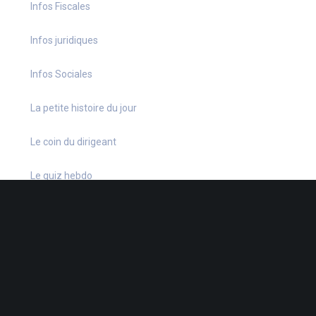
Infos Fiscales
Infos juridiques
Infos Sociales
La petite histoire du jour
Le coin du dirigeant
Le quiz hebdo
Non classé
quizz