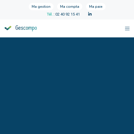
Ma gestion
Ma compta
Ma paie
Tél.
: 02 40 92 15 41