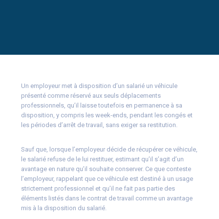
Un employeur met à disposition d’un salarié un véhicule
présenté comme réservé aux seuls déplacements
professionnels, qu’il laisse toutefois en permanence à sa
disposition, y compris les week-ends, pendant les congés et
les périodes d’arrêt de travail, sans exiger sa restitution.
Sauf que, lorsque l’employeur décide de récupérer ce véhicule,
le salarié refuse de le lui restituer, estimant qu’il s’agit d’un
avantage en nature qu’il souhaite conserver. Ce que conteste
l’employeur, rappelant que ce véhicule est destiné à un usage
strictement professionnel et qu’il ne fait pas partie des
éléments listés dans le contrat de travail comme un avantage
mis à la disposition du salarié.