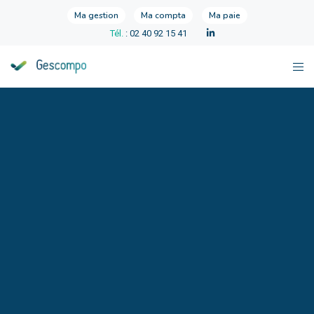
Ma gestion
Ma compta
Ma paie
Tél.
: 02 40 92 15 41