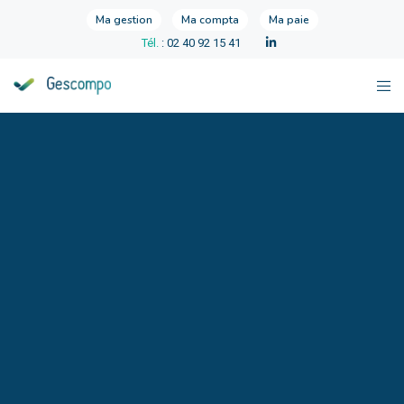
Ma gestion
Ma compta
Ma paie
Tél.
: 02 40 92 15 41