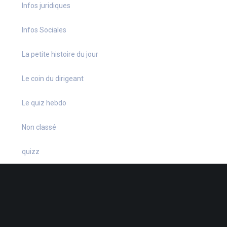
Infos juridiques
Infos Sociales
La petite histoire du jour
Le coin du dirigeant
Le quiz hebdo
Non classé
quizz