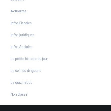
Actualités
Infos Fiscales
Infos juridiques
Infos Sociales
La petite histoire du jour
Le coin du dirigeant
Le quiz hebdo
Non classé
quizz