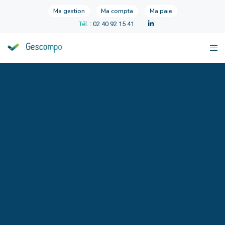
Ma gestion
Ma compta
Ma paie
Tél.
: 02 40 92 15 41