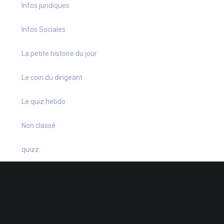
Infos juridiques
Infos Sociales
La petite histoire du jour
Le coin du dirigeant
Le quiz hebdo
Non classé
quizz