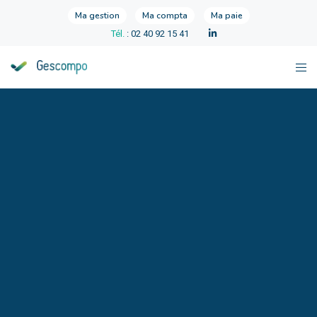
Ma gestion
Ma compta
Ma paie
Tél.
: 02 40 92 15 41