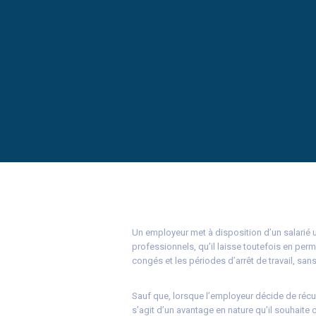
Un employeur met à disposition d’un salarié
professionnels, qu’il laisse toutefois en pe
congés et les périodes d’arrêt de travail, sans
Sauf que, lorsque l’employeur décide de récupér
s’agit d’un avantage en nature qu’il souhaite