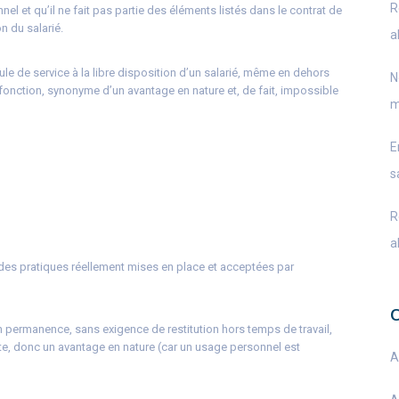
R
el et qu’il ne fait pas partie des éléments listés dans le contrat de
n du salarié.
a
cule de service à la libre disposition d’un salarié, même en dehors
N
de fonction, synonyme d’un avantage en nature et, de fait, impossible
m
E
s
R
a
des pratiques réellement mises en place et acceptées par
e en permanence, sans exigence de restitution hors temps de travail,
e, donc un avantage en nature (car un usage personnel est
A