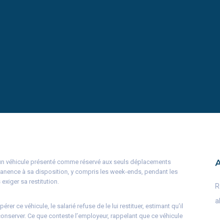
 un véhicule présenté comme réservé aux seuls déplacements
rmanence à sa disposition, y compris les week-ends, pendant les
 exiger sa restitution.
R
a
er ce véhicule, le salarié refuse de le lui restituer, estimant qu’il
 conserver. Ce que conteste l’employeur, rappelant que ce véhicule