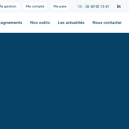
Ma gestion
Ma compta
Ma paie
Tél.
: 02 40 92 15 41
pagnements
Nos outils
Les actualités
Nous contacter