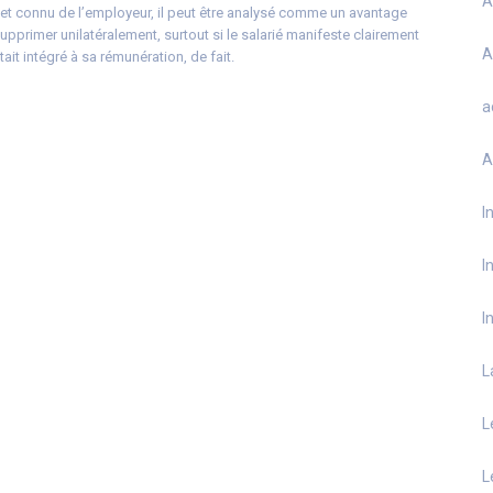
A
 et connu de l’employeur, il peut être analysé comme un avantage
supprimer unilatéralement, surtout si le salarié manifeste clairement
A
tait intégré à sa rémunération, de fait.
a
A
I
I
I
L
L
L