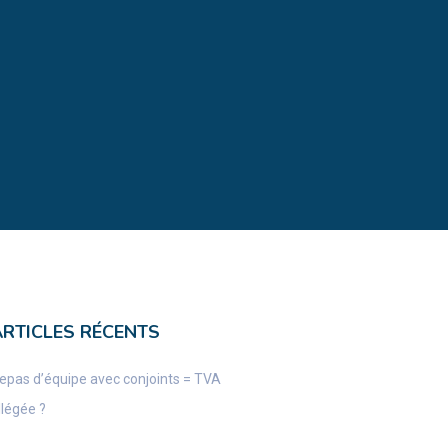
ARTICLES RÉCENTS
epas d’équipe avec conjoints = TVA
llégée ?