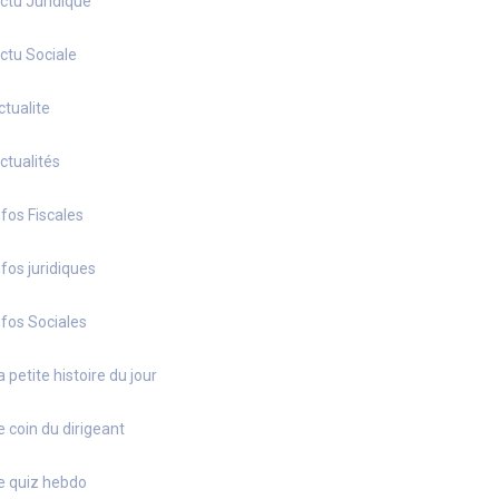
ctu Juridique
ctu Sociale
ctualite
ctualités
nfos Fiscales
nfos juridiques
nfos Sociales
a petite histoire du jour
e coin du dirigeant
e quiz hebdo