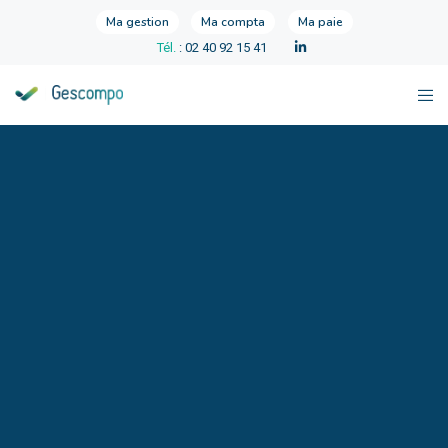
Ma gestion
Ma compta
Ma paie
Tél.
: 02 40 92 15 41