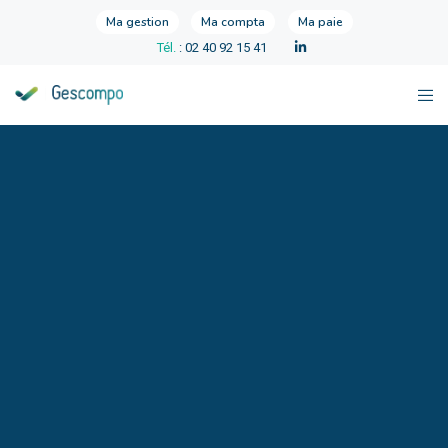
Ma gestion
Ma compta
Ma paie
Tél.
: 02 40 92 15 41