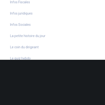
Infos Fiscales
Infos juridiques
Infos Sociales
La petite histoire du jour
Le coin du dirigeant
Le quiz hebdo
Non classé
quizz