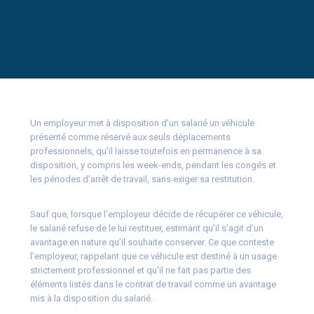
Un employeur met à disposition d’un salarié un véhicule
présenté comme réservé aux seuls déplacements
professionnels, qu’il laisse toutefois en permanence à sa
disposition, y compris les week-ends, pendant les congés et
les périodes d’arrêt de travail, sans exiger sa restitution.
Sauf que, lorsque l’employeur décide de récupérer ce véhicule,
le salarié refuse de le lui restituer, estimant qu’il s’agit d’un
avantage en nature qu’il souhaite conserver. Ce que conteste
l’employeur, rappelant que ce véhicule est destiné à un usage
strictement professionnel et qu’il ne fait pas partie des
éléments listés dans le contrat de travail comme un avantage
mis à la disposition du salarié.