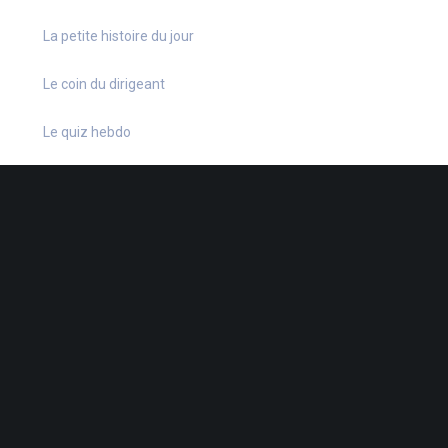
La petite histoire du jour
Le coin du dirigeant
Le quiz hebdo
Non classé
quizz