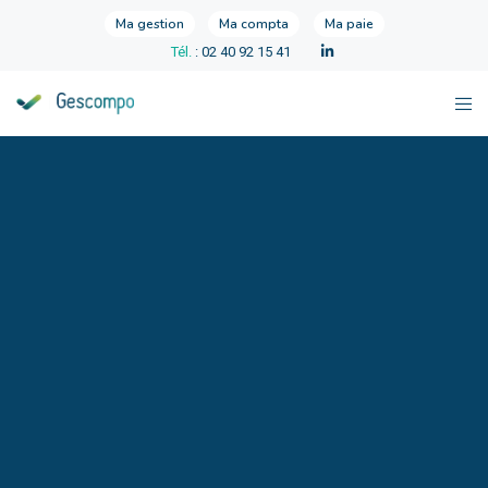
Ma gestion
Ma compta
Ma paie
Tél.
: 02 40 92 15 41