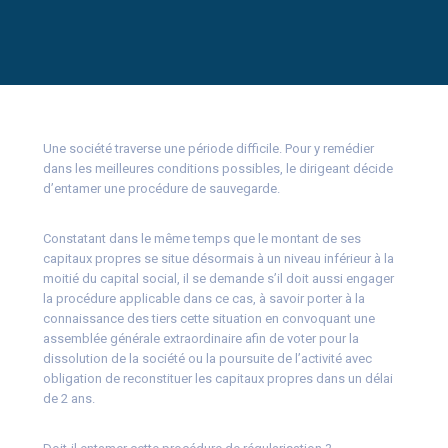
Une société traverse une période difficile. Pour y remédier
dans les meilleures conditions possibles, le dirigeant décide
d’entamer une procédure de sauvegarde.
Constatant dans le même temps que le montant de ses
capitaux propres se situe désormais à un niveau inférieur à la
moitié du capital social, il se demande s’il doit aussi engager
la procédure applicable dans ce cas, à savoir porter à la
connaissance des tiers cette situation en convoquant une
assemblée générale extraordinaire afin de voter pour la
dissolution de la société ou la poursuite de l’activité avec
obligation de reconstituer les capitaux propres dans un délai
de 2 ans.