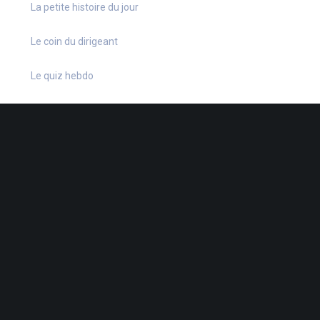
La petite histoire du jour
Le coin du dirigeant
Le quiz hebdo
Non classé
quizz
38 Rue de la Dutée
-
44802 St-Herblain
-
02 40 92 15 41
-