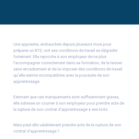
Une apprentie, embauchée depuis plusieurs mois pour
préparer un BTS, voit ses conditions de travail se dégrader
fortement. Elle reproche à son employeur de ne plus
l’accompagner correctement dans sa formation, de la laisser
sans encadrement et de lui imposer des conditions de travail
qu’elle estime incompatibles avec la poursuite de son
apprentissage.
Estimant que ces manquements sont suffisamment graves,
elle adresse un courrier à son employeur pour prendre acte de
la rupture de son contrat d’apprentissage à ses torts.
Mais peut-elle valablement prendre acte de la rupture de son
contrat d’apprentissage ?