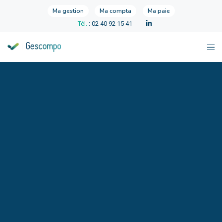
Ma gestion
Ma compta
Ma paie
Tél.
: 02 40 92 15 41