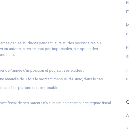
N
m
M
d
 exercée par les étudiants pendant leurs études secondaires ou
R
s ou universitaires ne sont pas imposables, sur option des
onditions :
a
J
ier de l’année d’imposition et poursuit ses études ;
d
mite annuelle de 3 fois le montant mensuel du Smic, dans le cas
érieure à ce plafond sera imposable.
foyer fiscal de ses parents n’a aucune incidence sur ce régime fiscal.
A