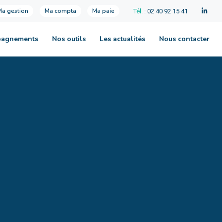
Ma gestion
Ma compta
Ma paie
Tél.
: 02 40 92 15 41
pagnements
Nos outils
Les actualités
Nous contacter