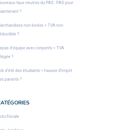
ouveaux taux neutres du PAS : PAS pour
aintenant ?
archandises non livrées = TVA non
éductible ?
epas d’équipe avec conjoints = TVA
llégée ?
ob d’été des étudiants = hausse d’impôt
es parents ?
CATÉGORIES
ctu Fiscale