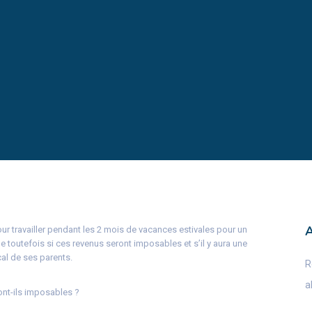
our travailler pendant les 2 mois de vacances estivales pour un
e toutefois si ces revenus seront imposables et s’il y aura une
cal de ses parents.
R
a
ont-ils imposables ?