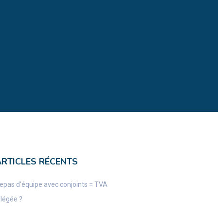
ARTICLES RÉCENTS
epas d’équipe avec conjoints = TVA
llégée ?