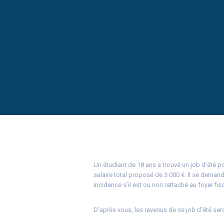
Un étudiant de 18 ans a trouvé un job d’été p
salaire total proposé de 3 000 €. Il se demand
incidence s’il est ou non rattaché au foyer fis
D’après vous, les revenus de ce job d’été ser