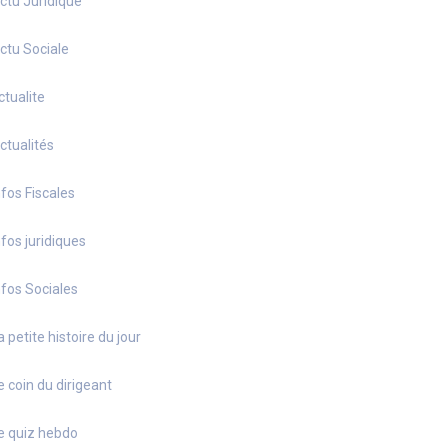
ctu Juridique
ctu Sociale
ctualite
ctualités
nfos Fiscales
nfos juridiques
nfos Sociales
a petite histoire du jour
e coin du dirigeant
e quiz hebdo