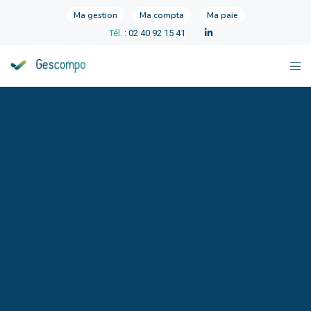
Ma gestion
Ma compta
Ma paie
Tél.
: 02 40 92 15 41