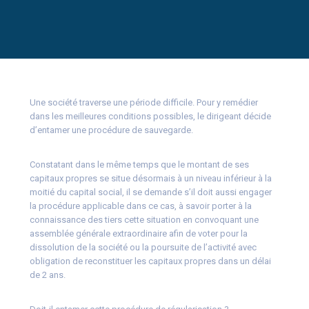
Une société traverse une période difficile. Pour y remédier
dans les meilleures conditions possibles, le dirigeant décide
d’entamer une procédure de sauvegarde.
Constatant dans le même temps que le montant de ses
capitaux propres se situe désormais à un niveau inférieur à la
moitié du capital social, il se demande s’il doit aussi engager
la procédure applicable dans ce cas, à savoir porter à la
connaissance des tiers cette situation en convoquant une
assemblée générale extraordinaire afin de voter pour la
dissolution de la société ou la poursuite de l’activité avec
obligation de reconstituer les capitaux propres dans un délai
de 2 ans.