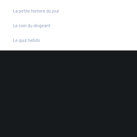
La petite histoire du jour
Le coin du dirigeant
Le quiz hebdo
Non classé
quizz