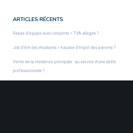
ARTICLES RÉCENTS
Repas d’équipe avec conjoints = TVA allégée ?
Job d’été des étudiants = hausse d’impôt des parents ?
Vente de la résidence principale : au service d’une dette
professionnelle ?
DPE : une évolution favorable automatique ?
Repas d’équipe avec conjoints = TVA allégée ?
CATÉGORIES