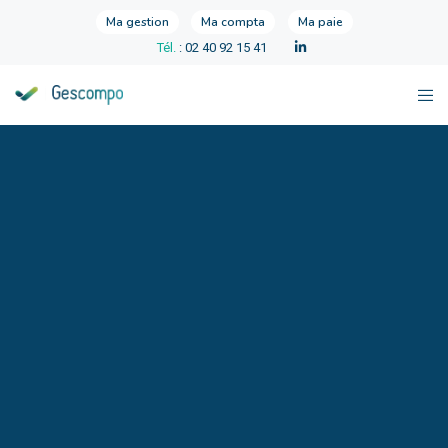
Ma gestion
Ma compta
Ma paie
Tél.
: 02 40 92 15 41