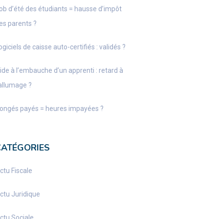
ob d’été des étudiants = hausse d’impôt
es parents ?
ogiciels de caisse auto-certifiés : validés ?
ide à l’embauche d’un apprenti : retard à
’allumage ?
ongés payés = heures impayées ?
CATÉGORIES
ctu Fiscale
ctu Juridique
ctu Sociale