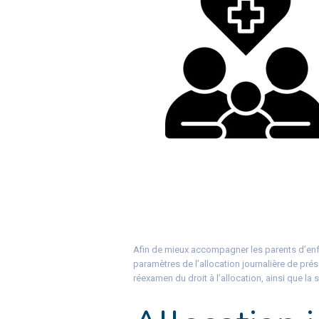
Afin de mieux accompagner les parents d’enf
paramètres de l’allocation journalière de pré
réexamen du droit à l’allocation, ainsi que la