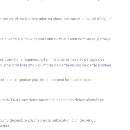
ernée est effectivement mise en place, les parents devront désigner
être ouverte aux deux parents afin de mieux tenir compte du partage
 les conditions requises, notamment celles liées au partage des
complément de libre choix du mode de garde en cas de garde alternée.
rents de s’organiser plus équitablement lorsque chacun
rture de l’AJPP aux deux parents en cas de résidence alternée ne
 du 13 décembre 2027, après la publication d’un décret qui
mesure.