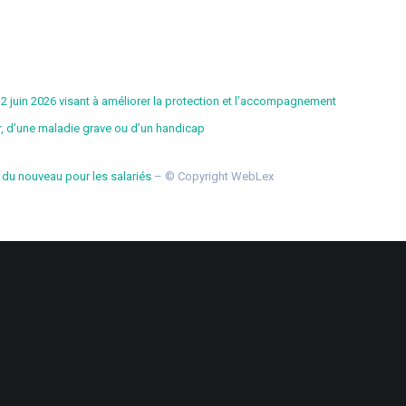
 12 juin 2026 visant à améliorer la protection et l’accompagnement
r, d’une maladie grave ou d’un handicap
: du nouveau pour les salariés
– © Copyright WebLex