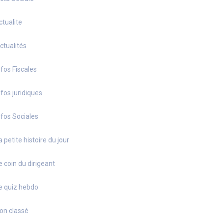
ctualite
ctualités
nfos Fiscales
nfos juridiques
nfos Sociales
a petite histoire du jour
e coin du dirigeant
e quiz hebdo
on classé