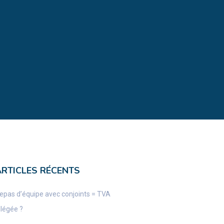
ARTICLES RÉCENTS
epas d’équipe avec conjoints = TVA
llégée ?