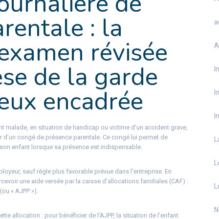
journalière de
rentale : la
a
éexamen révisée
A
èse de la garde
I
ieux encadrée
I
I
 malade, en situation de handicap ou victime d’un accident grave,
ier d’un congé de présence parentale. Ce congé lui permet de
L
e son enfant lorsque sa présence est indispensable.
L
loyeur, sauf règle plus favorable prévue dans l’entreprise. En
rcevoir une aide versée par la caisse d’allocations familiales (CAF) :
L
 (ou « AJPP »).
N
tte allocation : pour bénéficier de l’AJPP, la situation de l’enfant