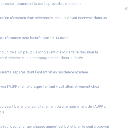
qui précise notamment la durée prévisible des soins.
q
u’un réexamen était nécessaire, celui-ci devait intervenir dans un
 de réexamen sera bientôt porté à 14 mois.
 d’un délai un peu plus long avant d’avoir à faire réévaluer la
e santé nécessite un accompagnement dans la durée.
arents séparés dont l’enfant vit en résidence alternée.
voir l’AJPP, même lorsque l’enfant vivait alternativement chez
s puissent bénéficier simultanément ou alternativement de l’AJPP à
ois.
ue (qui peut changer chaque année) est bel et bien le seul à pouvoir