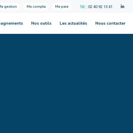
Ma gestion
Ma compta
Ma paie
Tél.
: 02 40 92 15 41
pagnements
Nos outils
Les actualités
Nous contacter