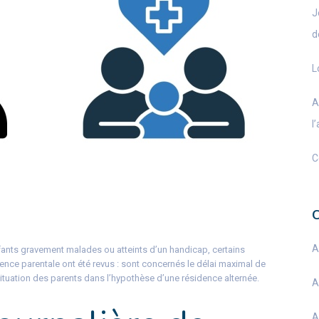
J
d
L
A
l
C
A
ants gravement malades ou atteints d’un handicap, certains
sence parentale ont été revus : sont concernés le délai maximal de
 situation des parents dans l’hypothèse d’une résidence alternée.
A
A