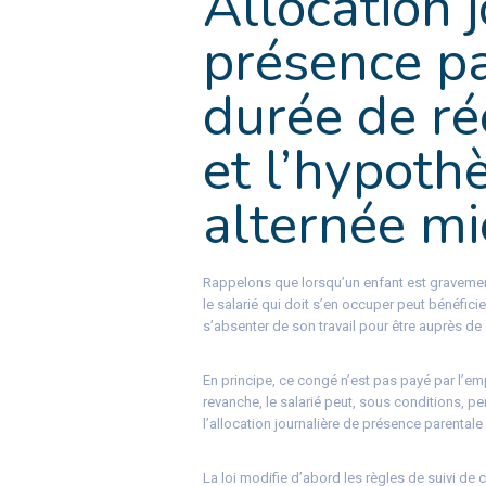
Allocation 
présence pa
durée de r
et l’hypoth
alternée m
Rappelons que lorsqu’un enfant est gravement
le salarié qui doit s’en occuper peut bénéfic
s’absenter de son travail pour être auprès d
En principe, ce congé n’est pas payé par l’emp
revanche, le salarié peut, sous conditions, pe
l’allocation journalière de présence parentale
La loi modifie d’abord les règles de suivi de ce