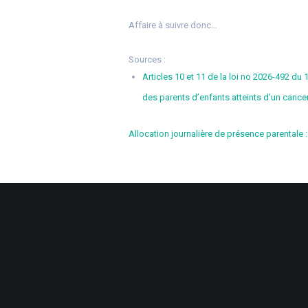
Affaire à suivre donc…
Sources :
Articles 10 et 11 de la loi no 2026-492 du
des parents d’enfants atteints d’un cance
Allocation journalière de présence parentale 