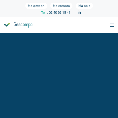
Ma gestion
Ma compta
Ma paie
Tél.
: 02 40 92 15 41