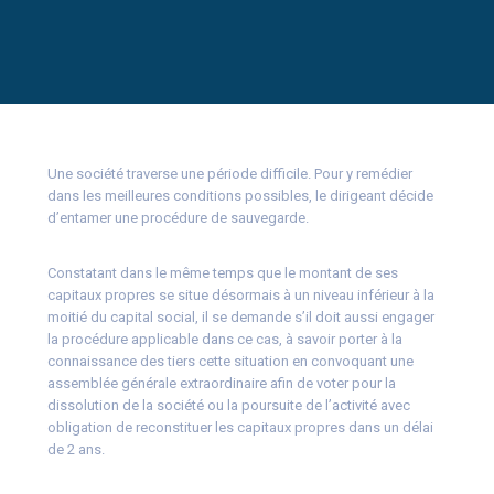
Une société traverse une période difficile. Pour y remédier
dans les meilleures conditions possibles, le dirigeant décide
d’entamer une procédure de sauvegarde.
Constatant dans le même temps que le montant de ses
capitaux propres se situe désormais à un niveau inférieur à la
moitié du capital social, il se demande s’il doit aussi engager
la procédure applicable dans ce cas, à savoir porter à la
connaissance des tiers cette situation en convoquant une
assemblée générale extraordinaire afin de voter pour la
dissolution de la société ou la poursuite de l’activité avec
obligation de reconstituer les capitaux propres dans un délai
de 2 ans.