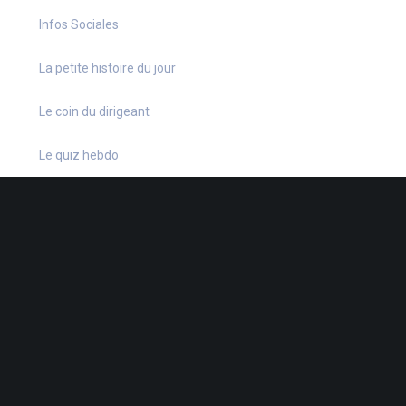
Infos Sociales
La petite histoire du jour
Le coin du dirigeant
Le quiz hebdo
Non classé
quizz