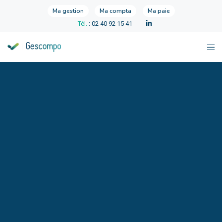
Ma gestion
Ma compta
Ma paie
Tél.
: 02 40 92 15 41