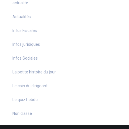
actualite
Actualités
Infos Fiscales
Infos juridiques
Infos Sociales
La petite histoire du jour
Le coin du dirigeant
Le quiz hebdo
Non classé
quizz