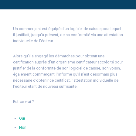
Un commerçant est équipé d’un logiciel de caisse pour lequel
il justifiait, jusqu’à présent, de sa conformité via une attestation
individuelle de l’éditeur.
Alors qu’il a engagé les démarches pour obtenir une
certification auprès d’un organisme certificateur accrédité pour
justifier de la conformité de son logiciel de caisse, son voisin,
également commerçant, l’informe qu’il n’est désormais plus
nécessaire d’obtenir ce certificat, l’attestation individuelle de
l’éditeur étant de nouveau suffisante.
Est-ce vrai ?
Oui
Non