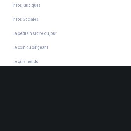
Infos juridiques
Infos Sociales
La petite histoire du jour
Le coin du dirigeant
Le quiz hebdo
Non classé
quizz