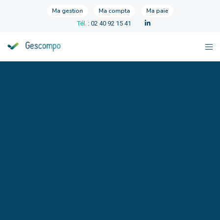
Ma gestion
Ma compta
Ma paie
Tél.
: 02 40 92 15 41