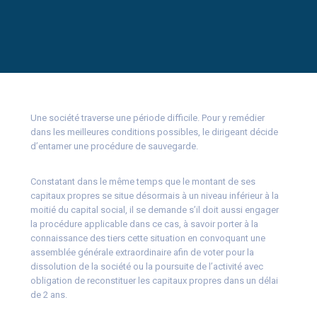
Une société traverse une période difficile. Pour y remédier
dans les meilleures conditions possibles, le dirigeant décide
d’entamer une procédure de sauvegarde.
Constatant dans le même temps que le montant de ses
capitaux propres se situe désormais à un niveau inférieur à la
moitié du capital social, il se demande s’il doit aussi engager
la procédure applicable dans ce cas, à savoir porter à la
connaissance des tiers cette situation en convoquant une
assemblée générale extraordinaire afin de voter pour la
dissolution de la société ou la poursuite de l’activité avec
obligation de reconstituer les capitaux propres dans un délai
de 2 ans.